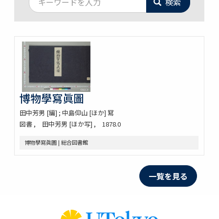
検索
博物學寫眞圖
田中芳男 [編] ; 中島仰山 [ほか] 冩
図書
田中芳男 [ほか写]
1878.0
博物學寫眞圖 | 総合図書館
一覧を見る