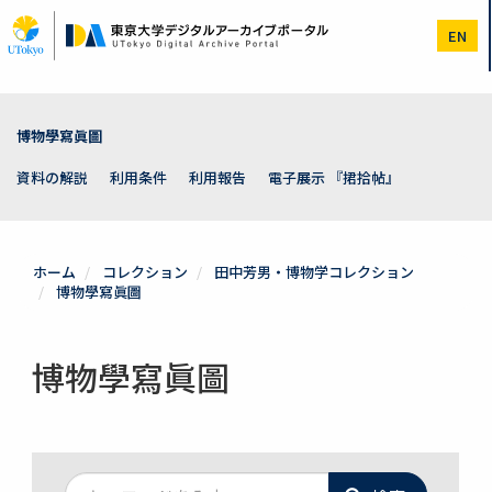
メ
イ
EN
ン
コ
ン
テ
ン
博物學寫眞圖
ツ
に
資料の解説
利用条件
利用報告
電子展示 『捃拾帖』
移
動
ホーム
コレクション
田中芳男・博物学コレクション
博物學寫眞圖
博物學寫眞圖