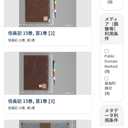
(9)
メディ
ア（画
像等）
信長記 15巻, 首1巻 [2]
利用条
件
信長記 15巻, 首1巻
Public
Domain
Marked
(9)
自由利
用可
(9)
信長記 15巻, 首1巻 [3]
信長記 15巻, 首1巻
メタデ
ータ利
用条件