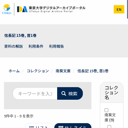
メ
イ
EN
ン
コ
ン
テ
ン
信長記 15巻, 首1巻
ツ
に
資料の解説
利用条件
利用報告
移
動
ホーム
コレクション
南葵文庫
信長記 15巻, 首1巻
コレク
ション
検索
名
南葵文
9件中 1 - 9 を表示
庫
(9)
リスト
サムネイル