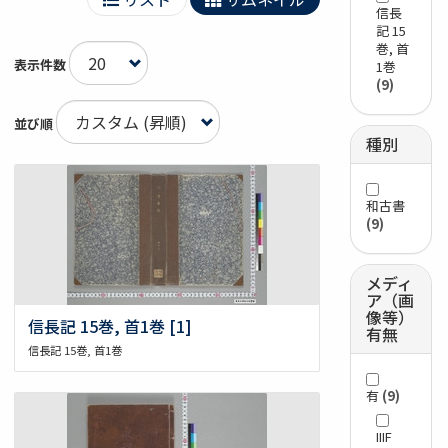
信長
記 15
巻, 首
表示件数
1巻
(9)
並び順
種別
和古書
(9)
メディ
ア（画
像等）
信長記 15巻, 首1巻 [1]
有無
信長記 15巻, 首1巻
有
(9)
IIIF