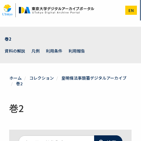
メ
イ
EN
ン
コ
ン
テ
ン
巻2
ツ
に
資料の解説
凡例
利用条件
利用報告
移
動
ホーム
コレクション
皇明條法事類纂デジタルアーカイブ
巻2
巻2