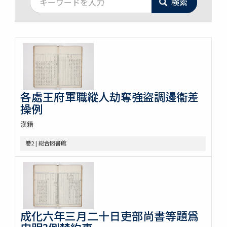
検索
各處王府軍職縱人劫奪強盜調邊衞差
操例
漢籍
巻2 | 総合図書館
成化六年三月二十日吏部尚書等題爲