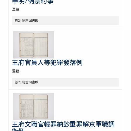
申明?例禁約事
漢籍
巻2 | 総合図書館
王府官員人等犯罪發落例
漢籍
巻2 | 総合図書館
王府文職官輕罪納鈔重罪解京軍職調
衞例