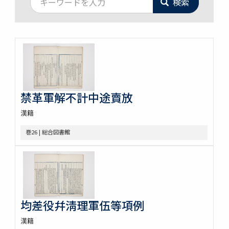
検索
禁革軍解不計中途賣放
漢籍
巻26 | 総合図書館
均差役幷淸理軍伍等項例
漢籍