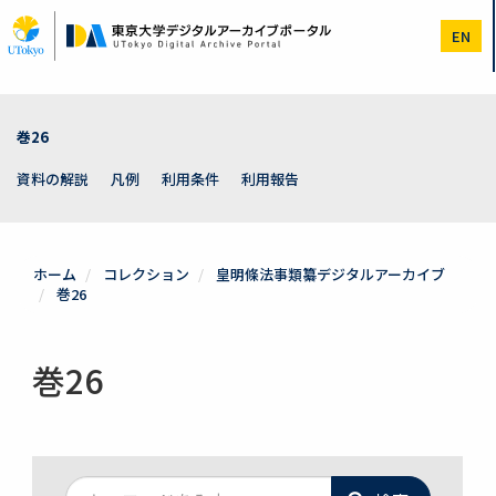
メ
イ
EN
ン
コ
ン
テ
ン
巻26
ツ
に
資料の解説
凡例
利用条件
利用報告
移
動
ホーム
コレクション
皇明條法事類纂デジタルアーカイブ
巻26
巻26