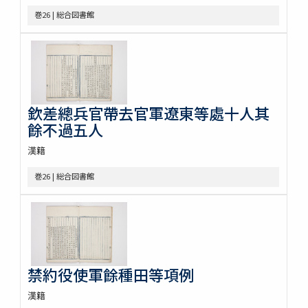
巻26 | 総合図書館
欽差總兵官帶去官軍遼東等處十人其
餘不過五人
漢籍
巻26 | 総合図書館
禁約役使軍餘種田等項例
漢籍