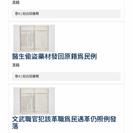
漢籍
巻4 | 総合図書館
醫生偸盜藥材發回原籍爲民例
漢籍
巻4 | 総合図書館
文武職官犯該革職爲民遇革仍照例發
落