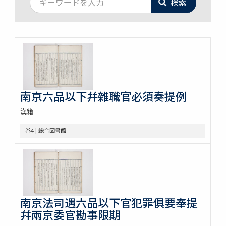
検索
南京六品以下幷雜職官必須奏提例
漢籍
巻4 | 総合図書館
南京法司遇六品以下官犯罪俱要奉提
幷兩京委官勘事限期