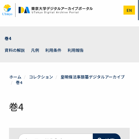
メ
イ
EN
ン
コ
ン
テ
ン
巻4
ツ
に
資料の解説
凡例
利用条件
利用報告
移
動
ホーム
コレクション
皇明條法事類纂デジタルアーカイブ
巻4
巻4