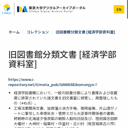
メ
イ
EN
ン
コ
ン
テ
ホーム
コレクション
旧図書館分類文書 [経済学部資料室]
ン
ツ
に
移
旧図書館分類文書 [経済学部
動
資料室]
https://www.i-
repository.net/il/meta_pub/G0000381komonjyo
経済学図書館において、一般の図書分類により書庫および収蔵
庫に排架されていた諸文書を旧文書室に移管し、再整理したも
の（445点）。
工場法案関係文書、加賀藩火消方手帳、御用留帳、片山潜がノ
ートに筆写した幸徳秋水・管野スガら大逆事件関係者の書簡、
終戦時の北海道夕張炭鉱の朝鮮人動向日誌及び、陸前国志田郡
大幡村・大柿村・稲葉村・中里村・古川村（現宮城県古川市）