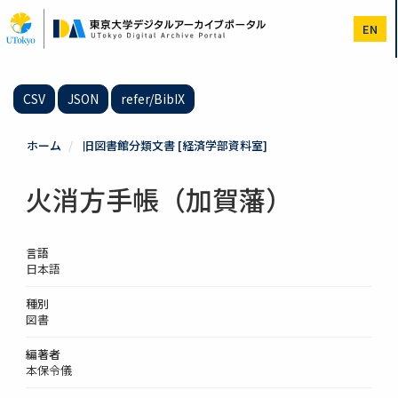
メ
イ
EN
ン
コ
ン
テ
CSV
JSON
refer/BibIX
ン
ツ
に
ホーム
旧図書館分類文書 [経済学部資料室]
移
動
火消方手帳（加賀藩）
言語
日本語
種別
図書
編著者
本保令儀