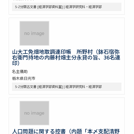
5-Z分類古文書 [経済学部資料室] | 経済学研究科・経済学部
山大工免畑地取調連印帳 所野村（鉢石宿弥
右衛門持地の内藤村畑主分永貸の旨、36名連
印）
名主儀助
栃木県日光市
5-Z分類古文書 [経済学部資料室] | 経済学研究科・経済学部
人口問題に関する控書（内題「本〆支配清野