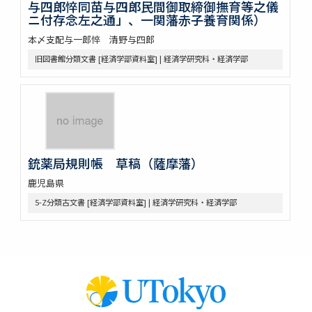
与四郎悴同苗与四郎民間御取締御撫育等之儀
ニ付存念左之通」、一関藩赤子養育関係）
本〆支配与一郎悴 清野与四郎
旧図書館分類文書 [経済学部資料室] | 経済学研究科・経済学部
銃薬局規則帳 草稿（薩摩藩）
鹿児島県
5-Z分類古文書 [経済学部資料室] | 経済学研究科・経済学部