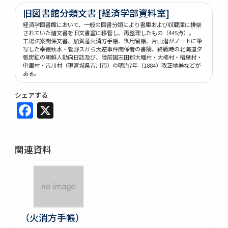
旧図書館分類文書 [経済学部資料室]
経済学図書館において、一般の図書分類により書庫および収蔵庫に排架
されていた諸文書を旧文書室に移管し、再整理したもの（445点）。
工場法案関係文書、加賀藩火消方手帳、御用留帳、片山潜がノートに筆
写した幸徳秋水・管野スガら大逆事件関係者の書簡、終戦時の北海道夕
張炭鉱の朝鮮人動向日誌及び、陸前国志田郡大幡村・大柿村・稲葉村・
中里村・古川村（現宮城県古川市）の明治7年（1884）改正地券などが
ある。
シェアする
Facebook
X
関連資料
（火消方手帳）