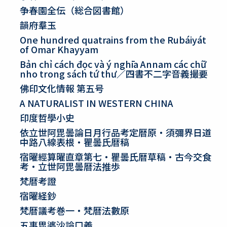
争春園全伝（総合図書館）
韻府羣玉
One hundred quatrains from the Rubáiyát
of Omar Khayyam
Bản chỉ cách đọc và ý nghīa Annam các chữ
nho trong sách tứ thư／四書不二字音義撮要
佛印文化情報 第五号
A NATURALIST IN WESTERN CHINA
印度哲學小史
依立世阿毘曇論日月行品考定暦原・須彌界日道
中路八線表根・瞿曇氏暦稿
宿曜經算曜直章第七・瞿曇氏暦草稿・古今交食
考・立世阿毘曇暦法推歩
梵暦考證
宿曜経鈔
梵暦議考巻一・梵暦法數原
五事毘婆沙論口義