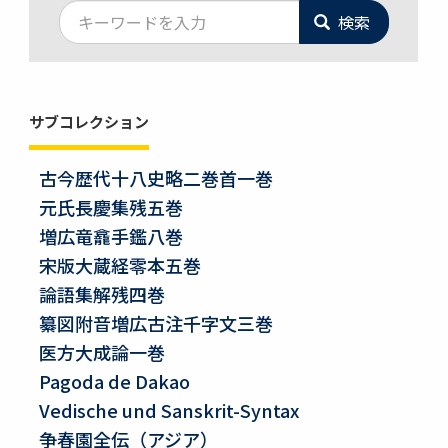
検索
サブコレクション
古今歴代十八史略二巻首一巻
元氏長慶集残五巻
増広竜龕手鑑八巻
宋版大蔵経零本五巻
論語集解残四巻
纂図附音増広古注千字文三巻
医方大成論一巻
Pagoda de Dakao
Vedische und Sanskrit-Syntax
争春園全伝（アジア）