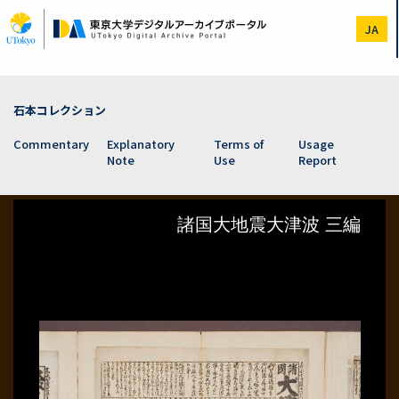
Skip
to
JA
main
content
石本コレクション
Commentary
Explanatory
Terms of
Usage
Note
Use
Report