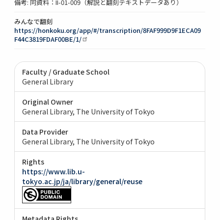
備考: 同資料：II-01-009（解説と翻刻テキストデータあり）
みんなで翻刻
https://honkoku.org/app/#/transcription/8FAF999D9F1ECA09
F44C3819FDAF00BE/1/
Faculty / Graduate School
General Library
Original Owner
General Library, The University of Tokyo
Data Provider
General Library, The University of Tokyo
Rights
https://www.lib.u-
tokyo.ac.jp/ja/library/general/reuse
Metadata Rights