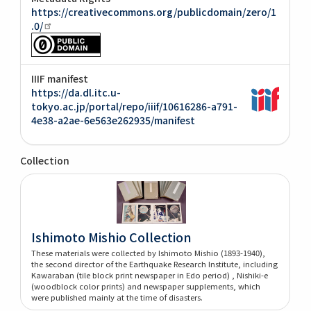
https://creativecommons.org/publicdomain/zero/1
.0/
IIIF manifest
https://da.dl.itc.u-
tokyo.ac.jp/portal/repo/iiif/10616286-a791-
4e38-a2ae-6e563e262935/manifest
Collection
Ishimoto Mishio Collection
These materials were collected by Ishimoto Mishio (1893-1940),
the second director of the Earthquake Research Institute, including
Kawaraban (tile block print newspaper in Edo period) , Nishiki-e
(woodblock color prints) and newspaper supplements, which
were published mainly at the time of disasters.