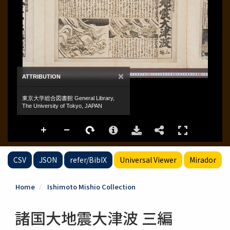
CSV
JSON
refer/BibIX
Universal Viewer
Mirador
Home
Ishimoto Mishio Collection
諸国大地震大津波 三編