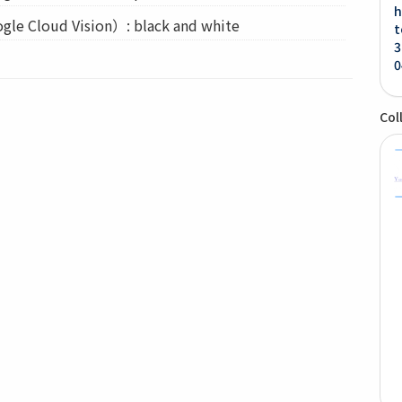
h
Cloud Vision）: black and white
t
3
0
Col