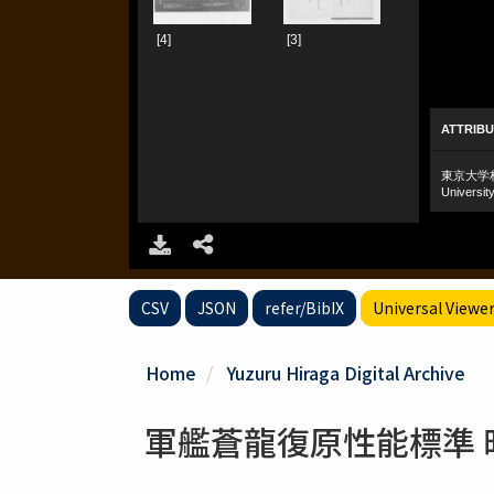
CSV
JSON
refer/BibIX
Universal Viewe
Home
Yuzuru Hiraga Digital Archive
軍艦蒼龍復原性能標準 昭