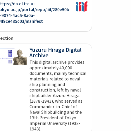
ttps://da.dl.itc.u-
okyo.ac.jp/portal/repo/iiif/280e50b
-9074-4ac5-8a0a-
4f9ce485c03/manifest
lection
Yuzuru Hiraga Digital
Archive
This digital archive provides
approximately 40,000
documents, mainly technical
materials related to naval
ship planning and
construction, left by naval
shipbuilder Yuzuru Hiraga
(1878-1943), who served as
Commander-in-Chief of
Naval Shipbuilding and the
13th President of Tokyo
Imperial University (1938-
1943).