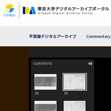
Skip
to
main
content
平賀譲デジタルアーカイブ
Commentary