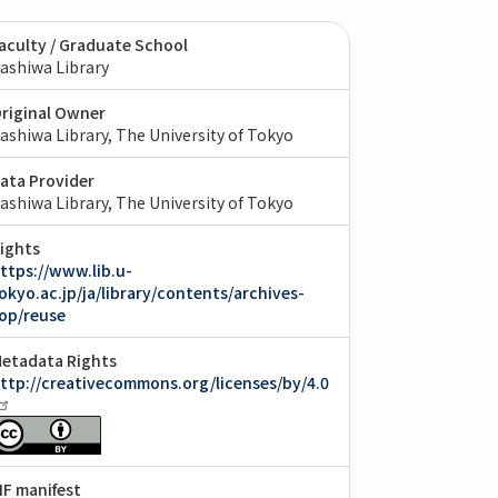
aculty / Graduate School
ashiwa Library
riginal Owner
ashiwa Library, The University of Tokyo
ata Provider
ashiwa Library, The University of Tokyo
ights
ttps://www.lib.u-
okyo.ac.jp/ja/library/contents/archives-
op/reuse
etadata Rights
ttp://creativecommons.org/licenses/by/4.0
IIF manifest