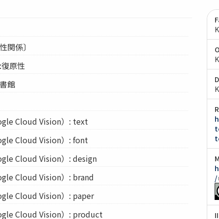
F
K
原性関係〕
O
K
:復原性
D
図書館
K
R
h
Cloud Vision）: text
t
t
Cloud Vision）: font
Cloud Vision）: design
M
h
Cloud Vision）: brand
/
Cloud Vision）: paper
Cloud Vision）: product
I