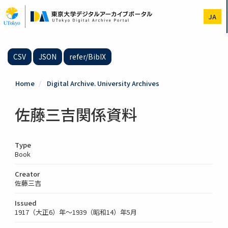
Skip
to
JA
main
content
CSV
JSON
refer/BibIX
Home
Digital Archive. University Archives
佐藤三吉関係資料
Type
Book
Creator
佐藤三吉
Issued
1917（大正6）年～1939（昭和14）年5月