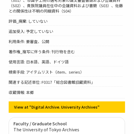
（S01）、帝国学士院の選考対象の論文審査書類および会議資料
（S02）、貴族院議員在任中の会議資料および書簡（S03）、佐藤
との関係性は不明の同梱資料（S04）
評価_廃棄: していない
追加受入: 予定していない
利用条件: 要審査、公開
著作権_複写に伴う条件: 刊行物を含む
使用言語: 日本語、英語、ドイツ語
検索手段: アイテムリスト（item、series）
関連する記述単位: F0317「総合図書館旧蔵資料」
収蔵情報: 本郷
View at "Digital Archive. University Archives"
Faculty / Graduate School
The University of Tokyo Archives