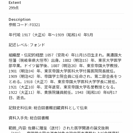
Extent
299点
Description
参照コード: F0321
年代域: 1917（大正6）年～1939（昭和14）年5月
記述レベル: フォンド
組織歴・伝記的経歴: 1857（安政4）年11月15日生まれ。美濃国大
垣藩（現岐阜県大垣市）出身。1882（明治15）年、東京大学医学
部卒業。ドイツ留学後、1887（明治20）年、東京帝国大学教授、
1901（明治34）年、東京帝国大学医科大学付属医院院長就任。
1909（明治42）年、帝国学士院会員に任命され、第二部会長をつ
とめる。1918（大正7）年、東京帝国大学医科大学学長に就任。
1921（大正10）年、定年退官、東京帝国大学名誉教授となる。
1922（大正11）年、貴族院議員就任。1943（昭和18）年6月17
日、逝去。
記録史料伝来: 総合図書館旧蔵資料として伝来
資料入手先: 総合図書館
範囲_内容: 佐藤に贈呈（送付）された医学関連の論文抜刷