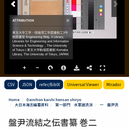
CSV
JSON
refer/BibIX
Universal Viewer
Mirador
Home
Dainihon kaishi hensan shiryo
大日本海志編纂資料
第一部門 水軍諸流派
一 盤尹流
盤尹流結之伝書纂 巻二