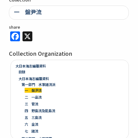
一 盤尹流
share
Facebook
X
Collection Organization
大日本海志編纂資料
目録
大日本海志編纂資料
第一部門 水軍諸流派
一 盤尹流
二 一品流
三 管流
四 野島流及能島流
五 三島流
六 全流
七 諸流