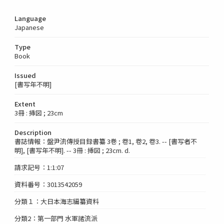
Language
Japanese
Type
Book
Issued
[書写年不明]
Extent
3冊 : 挿図 ; 23cm
Description
書誌情報：盤尹流傳授目録書纂 3巻 ; 卷1, 卷2, 卷3. -- [書写者不
明], [書写年不明]. -- 3冊 : 挿図 ; 23cm. d.
請求記号：1:1:07
資料番号：3013542059
分類１：大日本海志編纂資料
分類2：第一部門 水軍諸流派