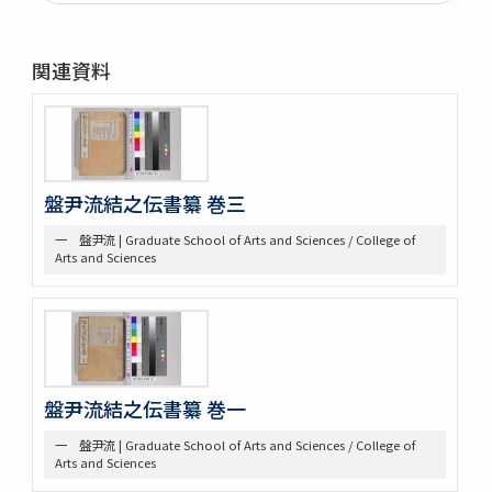
第二部門 水軍雑纂
第三部門 艦船
一 木割
関連資料
二 造船
三 洋式船
第四部門 外交・海防
一 外交
二 海防
三 漂流
盤尹流結之伝書纂 巻三
第五部門 史書雑纂
一 盤尹流 | Graduate School of Arts and Sciences / College of
一 軍記
Arts and Sciences
二 史書
第六部門 地誌
第七部門 絵画・図巻
一 秘伝書
二 図面
小船
盤尹流結之伝書纂 巻一
軍船
荷船
一 盤尹流 | Graduate School of Arts and Sciences / College of
河船
Arts and Sciences
洋式船