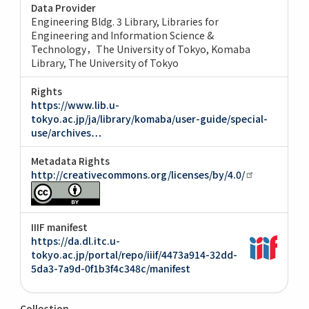
Data Provider
Engineering Bldg. 3 Library, Libraries for
Engineering and Information Science &
Technology，The University of Tokyo
Komaba
Library, The University of Tokyo
Rights
https://www.lib.u-
tokyo.ac.jp/ja/library/komaba/user-guide/special-
use/archives…
Metadata Rights
http://creativecommons.org/licenses/by/4.0/
IIIF manifest
https://da.dl.itc.u-
tokyo.ac.jp/portal/repo/iiif/4473a914-32dd-
5da3-7a9d-0f1b3f4c348c/manifest
Collection