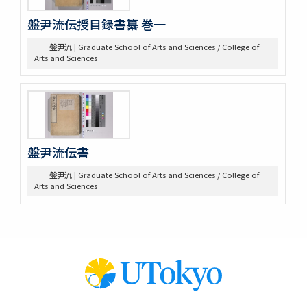
盤尹流伝授目録書纂 巻一
一 盤尹流 | Graduate School of Arts and Sciences / College of
Arts and Sciences
盤尹流伝書
一 盤尹流 | Graduate School of Arts and Sciences / College of
Arts and Sciences