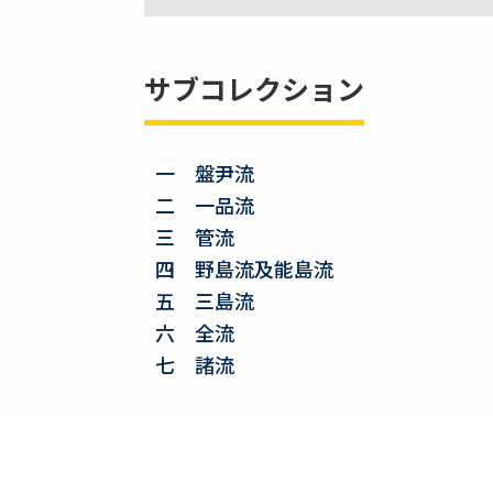
サブコレクション
一 盤尹流
二 一品流
三 管流
四 野島流及能島流
五 三島流
六 全流
七 諸流