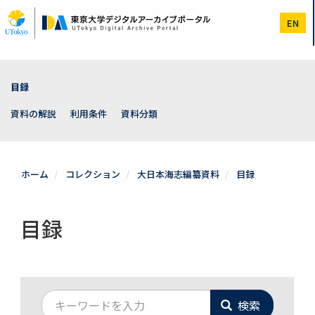
メ
イ
EN
ン
コ
ン
テ
ン
目録
ツ
に
資料の解説
利用条件
資料分類
移
動
ホーム
コレクション
大日本海志編纂資料
目録
目録
検索