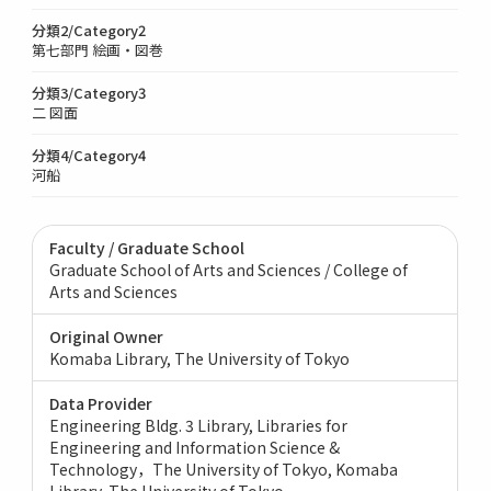
分類2/Category2
第七部門 絵画・図巻
分類3/Category3
二 図面
分類4/Category4
河船
Faculty / Graduate School
Graduate School of Arts and Sciences / College of
Arts and Sciences
Original Owner
Komaba Library, The University of Tokyo
Data Provider
Engineering Bldg. 3 Library, Libraries for
Engineering and Information Science &
Technology，The University of Tokyo
Komaba
Library, The University of Tokyo