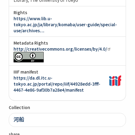
Rights
https://www.lib.u-
tokyo.ac.jp/ja/library/komaba/user-guide/special-
use/archives…
Metadata Rights
http://creativecommons.org/licenses/by/4.0/
IIIF manifest
https://da.dl.itc.u-
tokyo.ac.jp/portal/repo/iiif/44928edd-3fff-
4467-4e86-9af30b7a28e4/manifest
Collection
河船
share