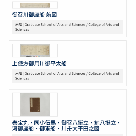
第四部門 外交・海防
一 外交
御召川御座船 航図
二 海防
河船 | Graduate School of Arts and Sciences / College of Arts and
三 漂流
Sciences
第五部門 史書雑纂
一 軍記
二 史書
第六部門 地誌
第七部門 絵画・図巻
上使方御用川御平太船
一 秘伝書
二 図面
河船 | Graduate School of Arts and Sciences / College of Arts and
小船
Sciences
軍船
荷船
河船
洋式船
三 絵図
第八部門 雑
泰宝丸・同小伝馬・御召八挺立・鯨八挺立・
二 陸戦
河御座船・御軍船・川舟大平田之図
三 陰陽道等