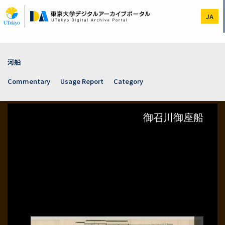
Skip
to
JA
main
content
河船
Commentary
Usage Report
Category