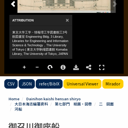
CSV
JSON
refer/BibIX
Universal Viewer
Mirador
Home
Dainihon kaishi hensan shiryo
大日本海志編纂資料
第七部門 絵画・図巻
二 図面
河船
御召川御座船