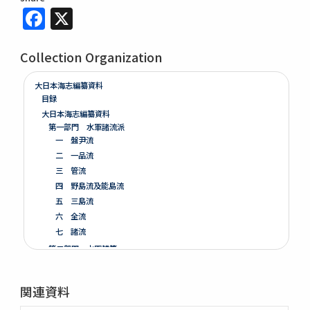
Facebook
X
Collection Organization
大日本海志編纂資料
目録
大日本海志編纂資料
第一部門 水軍諸流派
一 盤尹流
二 一品流
三 管流
四 野島流及能島流
五 三島流
六 全流
七 諸流
第二部門 水軍雑纂
第三部門 艦船
一 木割
関連資料
二 造船
三 洋式船