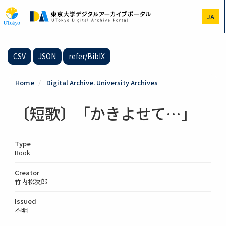
Skip
to
JA
main
content
CSV
JSON
refer/BibIX
Home
Digital Archive. University Archives
〔短歌〕「かきよせて…」
Type
Book
Creator
竹内松次郎
Issued
不明