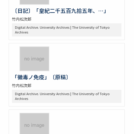
〔日記〕「皇紀二千五百九拾五年、…」
竹内松次郎
Digital Archive. University Archives | The University of Tokyo
Archives
「黴毒ノ免疫」〔原稿〕
竹内松次郎
Digital Archive. University Archives | The University of Tokyo
Archives