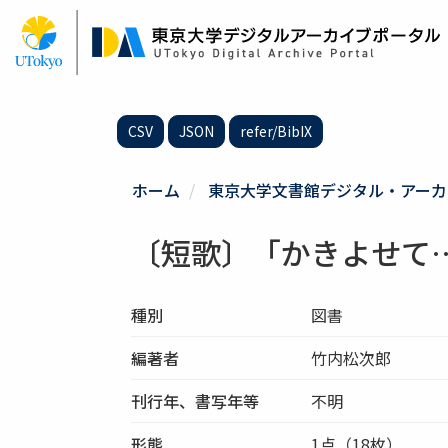
メ
イ
ン
コ
ン
テ
CSV
JSON
refer/BibIX
ン
ツ
に
ホーム
東京大学文書館デジタル・アーカ
移
動
〔短歌〕「かきよせて
種別
図書
編著者
竹内松次郎
刊行年、書写年等
不明
形態
1点（18枚）