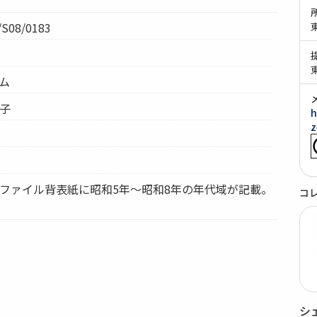
S08/0183
テム
洋子
h
z
るファイル背表紙に昭和5年～昭和8年の年代域が記載。
コ
シ