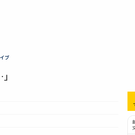
イブ
…」