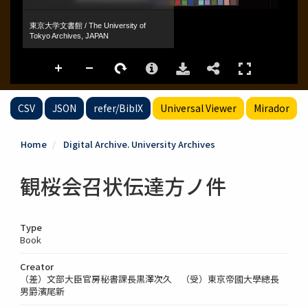
CSV
JSON
refer/BibIX
Universal Viewer
Mirador
Home
Digital Archive. University Archives
観桜会召状伝達方ノ件
Type
Book
Creator
（差）文部大臣官房秘書課長黒澤次久 （受）東京帝國大學總長
男爵濱尾新