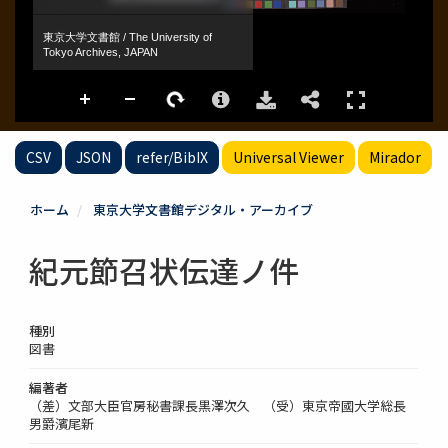
CSV
JSON
refer/BibIX
Universal Viewer
Mirador
ホーム
東京大学文書館デジタル・アーカイブ
紀元節召状伝達ノ件
種別
図書
編著者
（差）文部大臣官房秘書課長黒澤次久 （受）東京帝國大学総長
男爵濱尾新