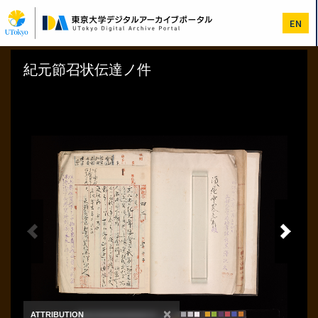
メ
イ
EN
ン
コ
ン
テ
ン
ツ
に
移
動