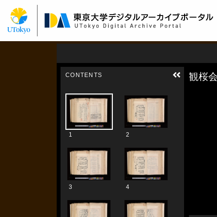
メ
イ
ン
コ
ン
テ
ン
ツ
に
移
動