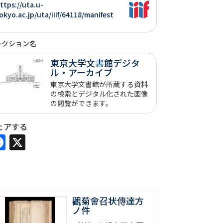
ttps://uta.u-
okyo.ac.jp/uta/iiif/64118/manifest
レクション名
東京大学文書館デジタ
ル・アーカイブ
東京大学文書館が所蔵する資料
の検索とデジタル化された画像
の閲覧ができます。
ェアする
Facebook
X
觀菊會召状傳達方
ノ件