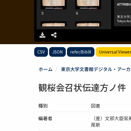
CSV
JSON
refer/BibIX
Universal Viewe
ホーム
東京大学文書館デジタル・アーカ
観桜会召状伝達方ノ件
種別
図書
編著者
（差）文部大臣官
尾新