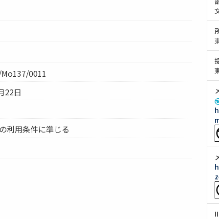
Mo137/0011
月22日
h
m
ムの利用条件に準じる
h
z