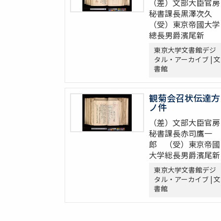
（差）文部大臣官房
秘書課長黒澤次久
（受）東京帝國大学
總長男爵濱尾新
東京大学文書館デジ
タル・アーカイブ | 文
書館
観菊会召状伝達方
ノ件
（差）文部大臣官房
秘書課長赤司鷹一
郎 （受）東京帝國
大学総長男爵濱尾新
東京大学文書館デジ
タル・アーカイブ | 文
書館