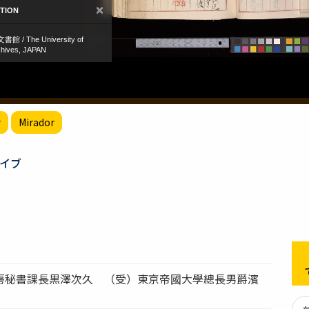
r
Mirador
イブ
房秘書課長黒澤次久 （受）東京帝國大學總長男爵濱