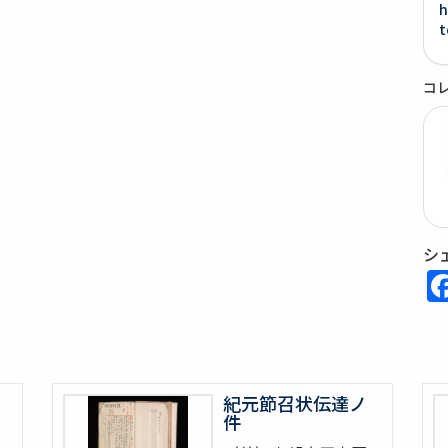
h
t
コ
シ
紀元節召状伝達ノ
件