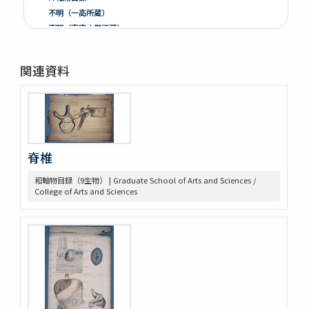
不明（一高所蔵）
不明（東京大学所蔵）
朝庭御鷹野之影
本朝世紀
関連資料
スタニスラス・プチ「産業実務家」
Von West nach Ost
脊椎
和軸物目録（9生物） | Graduate School of Arts and Sciences /
College of Arts and Sciences