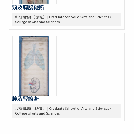
頭及胸腹縦断
和軸物目録（3解剖） | Graduate School of Arts and Sciences /
College of Arts and Sciences
肺及腎縦断
和軸物目録（3解剖） | Graduate School of Arts and Sciences /
College of Arts and Sciences