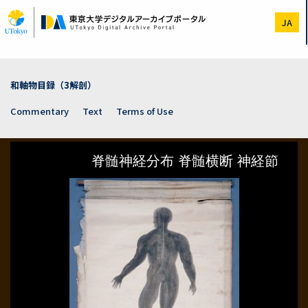
Skip
to
JA
main
content
和軸物目録（3解剖）
Commentary
Text
Terms of Use