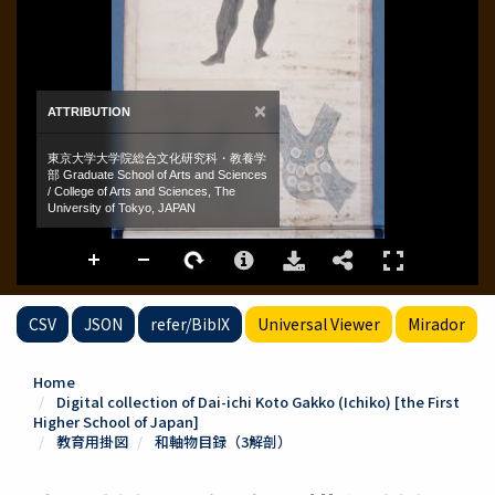
CSV
JSON
refer/BibIX
Universal Viewer
Mirador
Home
Digital collection of Dai-ichi Koto Gakko (Ichiko) [the First
Higher School of Japan]
教育用掛図
和軸物目録（3解剖）