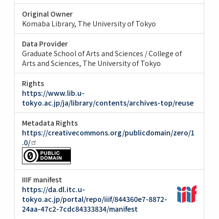
Original Owner
Komaba Library, The University of Tokyo
Data Provider
Graduate School of Arts and Sciences / College of
Arts and Sciences, The University of Tokyo
Rights
https://www.lib.u-
tokyo.ac.jp/ja/library/contents/archives-top/reuse
Metadata Rights
https://creativecommons.org/publicdomain/zero/1
.0/
IIIF manifest
https://da.dl.itc.u-
tokyo.ac.jp/portal/repo/iiif/844360e7-8872-
24aa-47c2-7cdc84333834/manifest