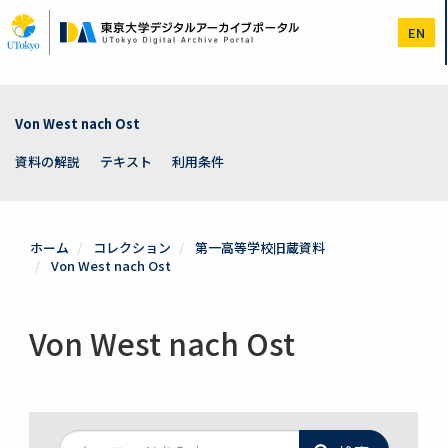
メ
イ
EN
ン
コ
ン
テ
ン
Von West nach Ost
ツ
に
資料の解説
テキスト
利用条件
移
動
ホーム
コレクション
第一高等学校旧蔵資料
Von West nach Ost
Von West nach Ost