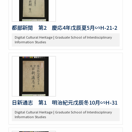
都鄙新聞 第2 慶応4年戊辰夏5月∽H-21-2
Digital Cultural Heritage | Graduate School of Interdisciplinary
Information Studies
日新通志 第1 明治紀元戊辰冬10月∽H-31
Digital Cultural Heritage | Graduate School of Interdisciplinary
Information Studies