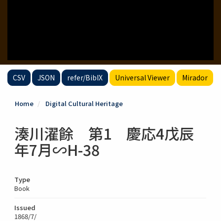
CSV
JSON
refer/BibIX
Universal Viewer
Mirador
Home
Digital Cultural Heritage
湊川濯餘 第1 慶応4戊辰
年7月∽H-38
Type
Book
Issued
1868/7/