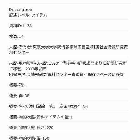
Description
記述レベル: アイテム
資料ID: H-38
枚数: 14
来歴-所有者: 東京大学大学院情報学環図書室/附属社会情報研究資
料センター
来歴-現物資料の来歴: 1970年代後半小野秀雄邸より旧新聞研究所
に移管。2007年以降
図書室/社会情報研究資料センター貴重資料保存スペースに移管。
概要-箱: H
概要-群: 38
概要-名称: 湊川濯餘 第1 慶応4戊辰年7月
概要-物的状態-資料アイテムの量: 1
概要-物的状態-長さ: 220
概要-物的状態-幅: 150