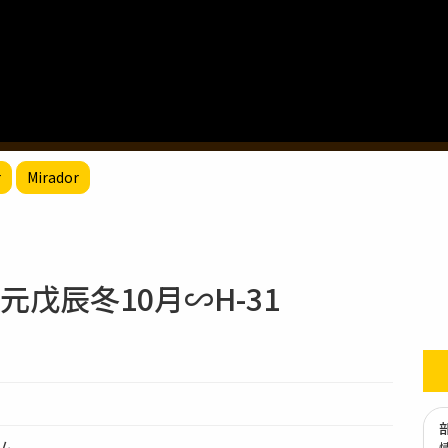
r
Mirador
戊辰冬10月∽H-31
テム