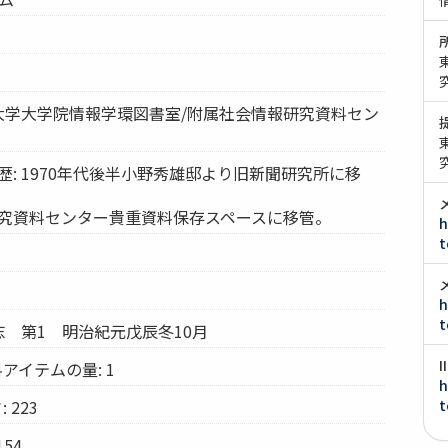
京大学大学院情報学環図書室/附属社会情報研究資料セン
歴: 1970年代後半小野秀雄邸より旧新聞研究所に移
研究資料センター貴重資料保存スペースに移管。
h
t
h
t
通志 第1 明治紀元戊辰冬10月
アイテムの量: 1
h
 223
t
54