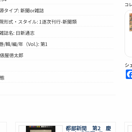
コ
タイプ: 新聞or雑誌
現形式・スタイル: 1逐次刊行-新聞類
雑誌名: 日新通志
輯/編/年（Vol.): 第1
、俵屋徳太郎
シ
形態
都鄙新聞 第2 慶