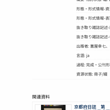
形態・形式情報-資源
形態・形式情報-表
抜き取り雑誌記述-
抜き取り雑誌記述-巻/
出版者: 蓍屋幸七
言語: ja
過程: 完成・公刊
資源状態: 冊子/綴
関連資料
京都府日誌 第