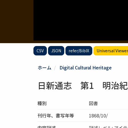
CSV
JSON
refer/BibIX
Universal Viewe
ホーム
Digital Cultural Heritage
日新通志 第1 明治紀元
種別
図書
刊行年、書写年等
1868/10/
内容記述
記述レベル: アイ