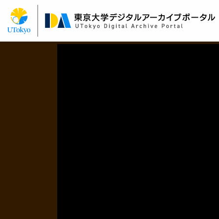
メ
イ
ン
コ
ン
テ
ン
ツ
に
移
動