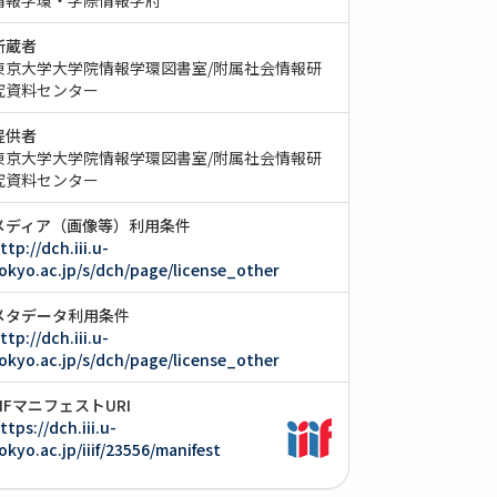
所蔵者
東京大学大学院情報学環図書室/附属社会情報研
究資料センター
提供者
東京大学大学院情報学環図書室/附属社会情報研
究資料センター
メディア（画像等）利用条件
ttp://dch.iii.u-
okyo.ac.jp/s/dch/page/license_other
メタデータ利用条件
ttp://dch.iii.u-
okyo.ac.jp/s/dch/page/license_other
IIIFマニフェストURI
ttps://dch.iii.u-
okyo.ac.jp/iiif/23556/manifest