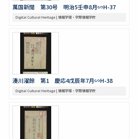
萬国新聞 第30号 明治5壬申8月∽H-37
Digital Cultural Heritage | 情報学環・学際情報学府
湊川濯餘 第1 慶応4戊辰年7月∽H-38
Digital Cultural Heritage | 情報学環・学際情報学府