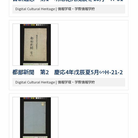
Digital Cultural Heritage | 情報学環・学際情報学府
都鄙新聞 第2 慶応4年戊辰夏5月∽H-21-2
Digital Cultural Heritage | 情報学環・学際情報学府