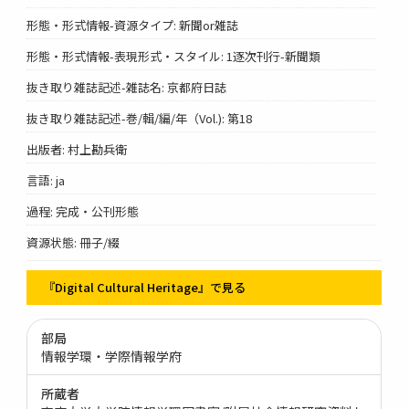
形態・形式情報-資源タイプ: 新聞or雑誌
形態・形式情報-表現形式・スタイル: 1逐次刊行-新聞類
抜き取り雑誌記述-雑誌名: 京都府日誌
抜き取り雑誌記述-巻/輯/編/年（Vol.): 第18
出版者: 村上勘兵衛
言語: ja
過程: 完成・公刊形態
資源状態: 冊子/綴
『Digital Cultural Heritage』で見る
部局
情報学環・学際情報学府
所蔵者