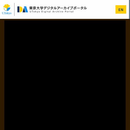
メ
イ
EN
ン
コ
ン
テ
ン
ツ
に
移
動