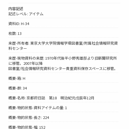
内容記述
記述レベル: アイテム
資料ID: H-34
枚数: 13
来歴-所有者: 東京大学大学院情報学環図書室/附属社会情報研究資
料センター
来歴-現物資料の来歴: 1970年代後半小野秀雄邸より旧新聞研究所
に移管。2007年以降
図書室/社会情報研究資料センター貴重資料保存スペースに移管。
概要-箱: H
概要-群: 34
概要-名称: 京都府日誌 第18 明治紀元戊辰年12月
概要-物的状態-資料アイテムの量: 1
概要-物的状態-長さ: 224
概要-物的状態-幅: 152