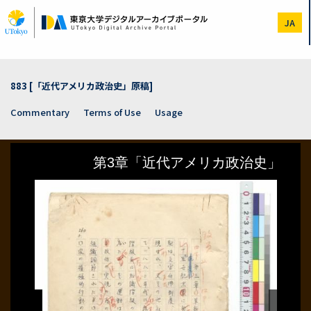
Skip
to
JA
main
content
883 [「近代アメリカ政治史」原稿]
Commentary
Terms of Use
Usage