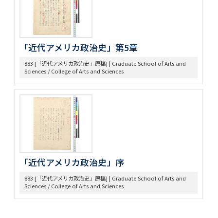
644 NRA関係資料
645 高木原稿とメモ(革新主義)
646 高木原稿とメモ (economic revolution)
647 高木原稿 (Wilson, W)
648 高木原稿 (奴隷問題)
「近代アメリカ政治史」第5章
649 高木原稿、メモ (参政権)
883 [「近代アメリカ政治史」原稿] | Graduate School of Arts and
650 高木原稿、メモ
Sciences / College of Arts and Sciences
652 高木原稿
653 高木 講義原稿
657 高木論文原稿など
658 政治学研究会
659 Beard, Charles A.関係
660 東京裁判 木戸弁護など
663 アメリカ研究セミナー
665 原典アメリカ史関係
「近代アメリカ政治史」序
669 日本文化関係
674 戦争犯罪関係
883 [「近代アメリカ政治史」原稿] | Graduate School of Arts and
677 Foreign Affairs 寄稿論文原稿
Sciences / College of Arts and Sciences
678 Farrand著「米国発達史概説」翻訳の件
682 Rockefeller Found.関係
685 World Alliance for Int’l Friendship through the