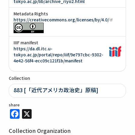
tokyo.ac.jp/lib/archive_riyo2.html
Metadata Rights
https://creativecommons.org/licenses/by/4.0/
IIIF manifest
https://da.dl.itc.u-
tokyo.ac.jp/portal/repo/iiif/9e797cbc-9302-
4e42-56f4-ecc09c121f1b/manifest
Collection
883 [「近代アメリカ政治史」原稿]
share
Facebook
X
Collection Organization