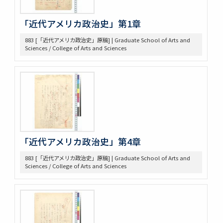
289 Reading Notes
293 Pacific
「近代アメリカ政治史」第1章
304 Lincoln
883 [「近代アメリカ政治史」原稿] | Graduate School of Arts and
368 Const.’l law
Sciences / College of Arts and Sciences
371 Brown bibliography, Journal Club, U of M, 1921-22
372 Bibliography on League of Nations
373 Bibliography, Hibiya Lib’y, Carnegie Endowment
Donation
375 Bibliographical Tools, Bibliography on the Relations
bet. US + Far East
380 DOW, EARLE W. (UM) Note Taking
382 Pacific [ ] officer
388 Elections, 1934-1936
「近代アメリカ政治史」第4章
389 Election of 1936
391 Examination
883 [「近代アメリカ政治史」原稿] | Graduate School of Arts and
Sciences / College of Arts and Sciences
393 軍備制限
397 Hawai Jap Popula
405 Arable Land, Farms
406 Law regard[in]g Immigration
407 Emigrant Protection Law Lemieux Agree’t &
Gentlemen’s Ag.