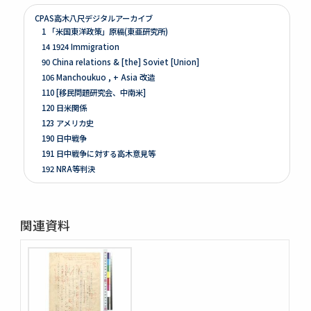
CPAS高木八尺デジタルアーカイブ
1 「米国東洋政策」原稿(東亜研究所)
14 1924 Immigration
90 China relations & [the] Soviet [Union]
106 Manchoukuo , + Asia 改造
110 [移民問題研究会、中南米]
120 日米関係
123 アメリカ史
190 日中戦争
191 日中戦争に対する高木意見等
192 NRA等判決
261 Prologue
262 米国ノ伝統ト環境
263 [Conditions of the Colonies in 1760]
関連資料
264 Mitsubishi
275 Phillips Civil War & Reconstruction
278 Turner, FR. J
280 Van Tyne C.H Method of Hist. Research
281 Van Tyne Constitutional Hist.
287 McLaughlin, Reading Notes CONST. H. I.