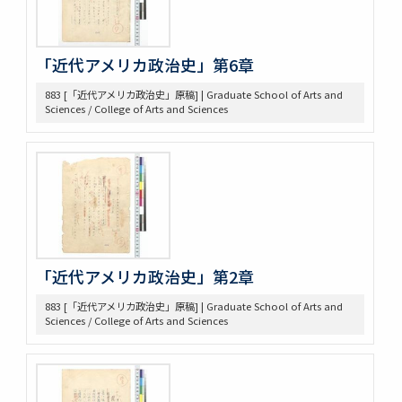
410 [land question in the west]
411 Jernegan Y.N.’s attitude tow. Land policy
419 Johnson Lectures
「近代アメリカ政治史」第6章
425 高木抜刷及び英文メモ
426 英文ノート
883 [「近代アメリカ政治史」原稿] | Graduate School of Arts and
434 14. Survey Jap. Stud. 35
Sciences / College of Arts and Sciences
437 5. 英文メモ
438 4. 英文メモ
439 3. McLaughlin 1922
440 2. Lecture Notes + Reading Notes
441 1. U. Chicago
445 6. American Constitutional History, Prof. McIlwain
575 Magsaysay Award
583 Neesima, Joe
「近代アメリカ政治史」第2章
585 Nitobe Journals、新渡戸奨学資金
594 Peace Machinery
883 [「近代アメリカ政治史」原稿] | Graduate School of Arts and
Sciences / College of Arts and Sciences
628 高木原稿・メモ
629 新渡戸英文著作集関係書類
636 高木原稿 米国革命の政治思想、基本的人権
637 高木原稿(東大以外での講演)