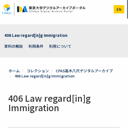
メ
イ
EN
ン
コ
ン
テ
ン
406 Law regard[in]g Immigration
ツ
に
資料の解説
利用条件
利用について
移
動
ホーム
コレクション
CPAS高木八尺デジタルアーカイブ
406 Law regard[in]g Immigration
406 Law regard[in]g
Immigration