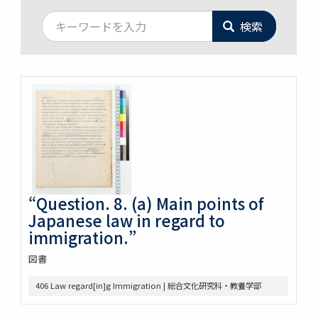
検索
“Question. 8. (a) Main points of
Japanese law in regard to
immigration.”
図書
406 Law regard[in]g Immigration | 総合文化研究科・教養学部