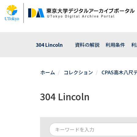
メ
イ
ン
コ
ン
テ
ン
304 Lincoln
資料の解説
利用条件
利
ツ
に
移
動
ホーム
コレクション
CPAS高木八尺
304 Lincoln