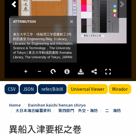
CSV
JSON
refer/BibIX
Universal Viewer
Mirador
Home
Dainihon kaishi hensan shiryo
大日本海志編纂資料
第四部門 外交・海防
二 海防
異船入津要枢之巻