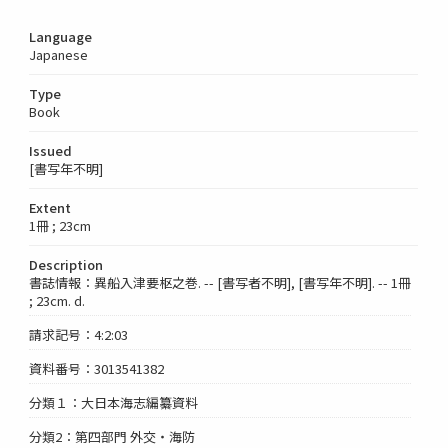
Language
Japanese
Type
Book
Issued
[書写年不明]
Extent
1冊 ; 23cm
Description
書誌情報：異船入津要枢之巻. -- [書写者不明], [書写年不明]. -- 1冊
; 23cm. d.
請求記号：4:2:03
資料番号：3013541382
分類１：大日本海志編纂資料
分類2：第四部門 外交・海防