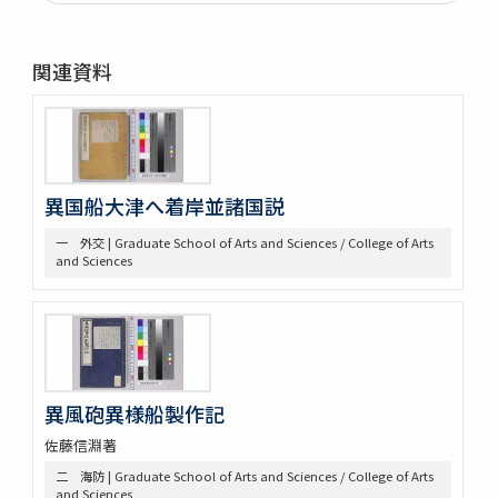
第二部門 水軍雑纂
第三部門 艦船
一 木割
関連資料
二 造船
三 洋式船
第四部門 外交・海防
一 外交
二 海防
三 漂流
異国船大津へ着岸並諸国説
第五部門 史書雑纂
一 外交 | Graduate School of Arts and Sciences / College of Arts
一 軍記
and Sciences
二 史書
第六部門 地誌
第七部門 絵画・図巻
一 秘伝書
二 図面
小船
異風砲異様船製作記
軍船
荷船
佐藤信淵著
河船
二 海防 | Graduate School of Arts and Sciences / College of Arts
洋式船
and Sciences