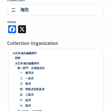
二 海防
share
Facebook
X
Collection Organization
大日本海志編纂資料
目録
大日本海志編纂資料
第一部門 水軍諸流派
一 盤尹流
二 一品流
三 管流
四 野島流及能島流
五 三島流
六 全流
七 諸流