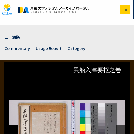
Skip
to
JA
main
content
二 海防
Commentary
Usage Report
Category