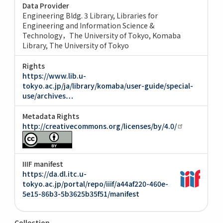
Data Provider
Engineering Bldg. 3 Library, Libraries for
Engineering and Information Science &
Technology，The University of Tokyo
Komaba
Library, The University of Tokyo
Rights
https://www.lib.u-
tokyo.ac.jp/ja/library/komaba/user-guide/special-
use/archives…
Metadata Rights
http://creativecommons.org/licenses/by/4.0/
IIIF manifest
https://da.dl.itc.u-
tokyo.ac.jp/portal/repo/iiif/a44af220-460e-
5e15-86b3-5b3625b35f51/manifest
Collection