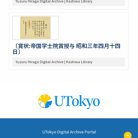
Yuzuru Hiraga Digital Archive | Kashiwa Library
〔賞状:帝国学士院賞授与 昭和三年四月十四
日〕
Yuzuru Hiraga Digital Archive | Kashiwa Library
UTokyo Digital Archive Portal
ペ