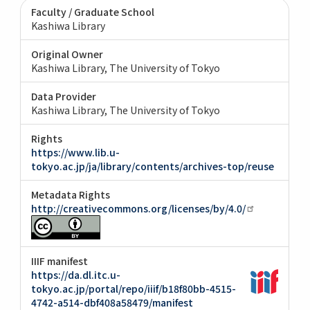
Faculty / Graduate School
Kashiwa Library
Original Owner
Kashiwa Library, The University of Tokyo
Data Provider
Kashiwa Library, The University of Tokyo
Rights
https://www.lib.u-
tokyo.ac.jp/ja/library/contents/archives-top/reuse
Metadata Rights
http://creativecommons.org/licenses/by/4.0/
IIIF manifest
https://da.dl.itc.u-
tokyo.ac.jp/portal/repo/iiif/b18f80bb-4515-
4742-a514-dbf408a58479/manifest