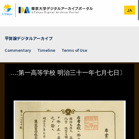
Skip
to
JA
main
content
平賀譲デジタルアーカイブ
Commentary
Timeline
Terms of Use