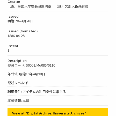
Creator
（差）帝國大學總長渡邉洪基 （受）文部大臣森有禮
Issued
明治19年4月28日
Issued (formated)
1886-04-28
Extent
1
Description
参照コード: S0001/Mo085/0110
年代域: 明治19年4月28日
記述レベル: 件
利用条件: アイテムの利用条件に準じる
収蔵情報: 本郷
View at "Digital Archive. University Archives"