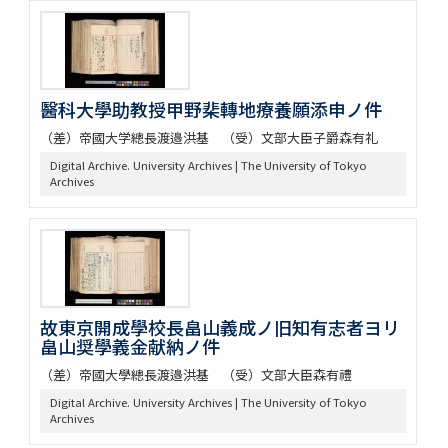
醫科大學助教授甲野棐轉地療養願添申ノ件
（差）帝國大学總長渡邉洪基 （受）文部大臣子爵森有礼
Digital Archive. University Archives | The University of Tokyo
Archives
故東京開成學校長畠山義成ノ旧知有志者ヨリ
畠山奨學義金献納ノ件
（差）帝國大學總長渡邉洪基 （受）文部大臣森有禮
Digital Archive. University Archives | The University of Tokyo
Archives