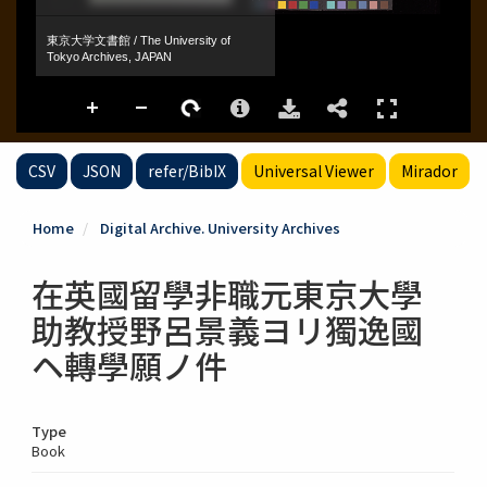
CSV
JSON
refer/BibIX
Universal Viewer
Mirador
Home
Digital Archive. University Archives
在英國留學非職元東京大學
助教授野呂景義ヨリ獨逸國
ヘ轉學願ノ件
Type
Book