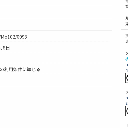
Mo102/0093
月8日
h
ムの利用条件に準じる
m
h
z