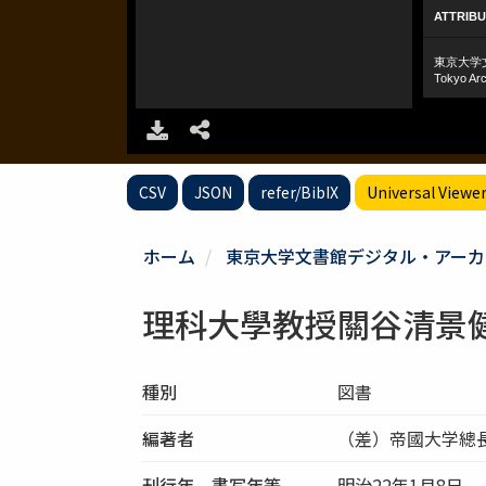
CSV
JSON
refer/BibIX
Universal Viewe
ホーム
東京大学文書館デジタル・アーカ
理科大學教授關谷清景
種別
図書
編著者
（差）帝國大学總
刊行年、書写年等
明治22年1月8日