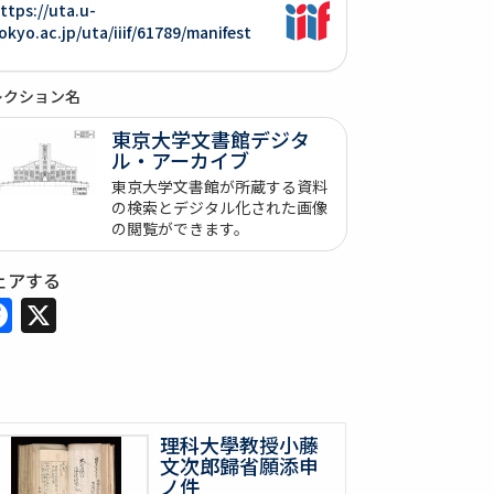
ttps://uta.u-
okyo.ac.jp/uta/iiif/61789/manifest
レクション名
東京大学文書館デジタ
ル・アーカイブ
東京大学文書館が所蔵する資料
の検索とデジタル化された画像
の閲覧ができます。
ェアする
Facebook
X
理科大學教授小藤
文次郎歸省願添申
ノ件