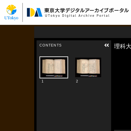
メ
イ
ン
コ
ン
テ
ン
ツ
に
移
動