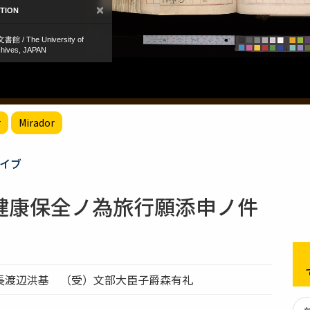
r
Mirador
イブ
健康保全ノ為旅行願添申ノ件
長渡辺洪基 （受）文部大臣子爵森有礼