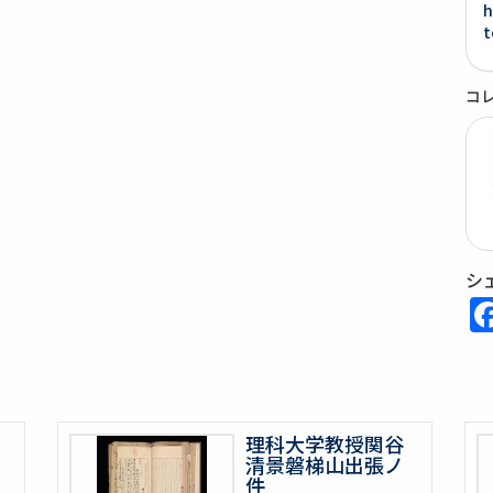
h
t
コ
シ
理科大学教授関谷
清景磐梯山出張ノ
件