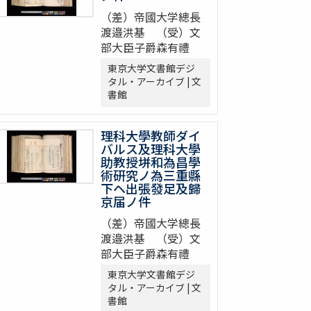
（差）帝國大学總長
渡邉洪基 （受）文
部大臣子爵森有禮
東京大学文書館デジ
タル・アーカイブ | 文
書館
理科大學教師ダイ
バルス及理科大學
助教授垪和為昌學
術研究ノ為三重縣
下ヘ出張發足及歸
京届ノ件
（差）帝國大学總長
渡邉洪基 （受）文
部大臣子爵森有禮
東京大学文書館デジ
タル・アーカイブ | 文
書館