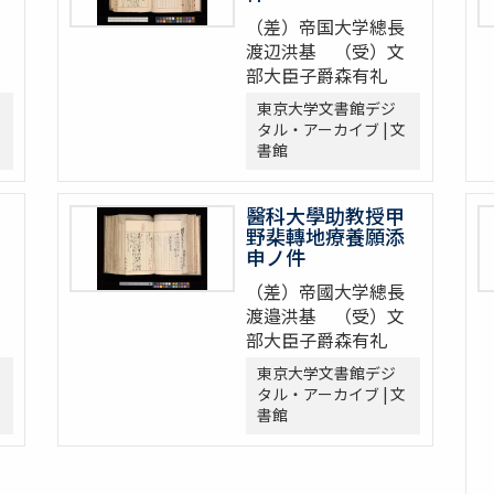
（差）帝国大学總長
渡辺洪基 （受）文
部大臣子爵森有礼
東京大学文書館デジ
タル・アーカイブ | 文
書館
醫科大學助教授甲
野棐轉地療養願添
申ノ件
（差）帝國大学總長
渡邉洪基 （受）文
部大臣子爵森有礼
東京大学文書館デジ
タル・アーカイブ | 文
書館