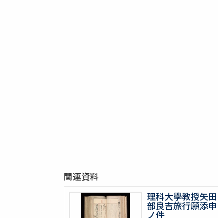
関連資料
理科大學教授矢田
部良吉旅行願添申
ノ件