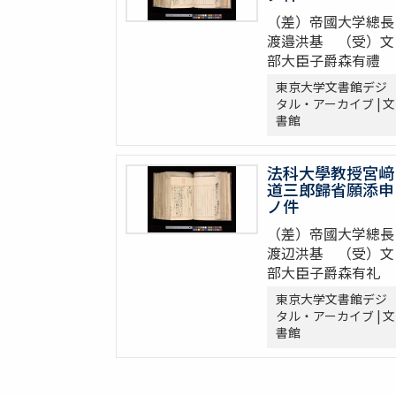
（差）帝國大学總長
渡邉洪基 （受）文
部大臣子爵森有禮
東京大学文書館デジ
タル・アーカイブ | 文
書館
法科大學教授宮﨑
道三郎歸省願添申
ノ件
（差）帝國大学總長
渡辺洪基 （受）文
部大臣子爵森有礼
東京大学文書館デジ
タル・アーカイブ | 文
書館