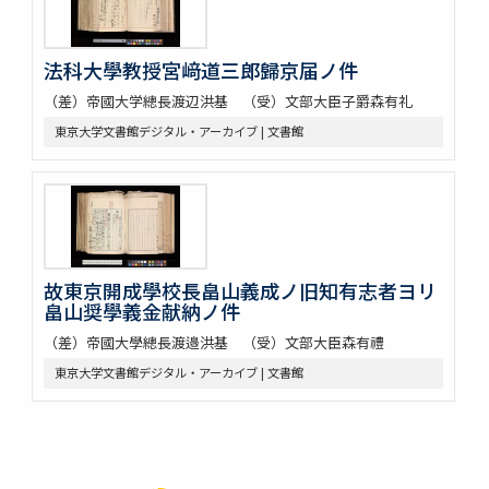
法科大學教授宮﨑道三郎歸京届ノ件
（差）帝國大学總長渡辺洪基 （受）文部大臣子爵森有礼
東京大学文書館デジタル・アーカイブ | 文書館
故東京開成學校長畠山義成ノ旧知有志者ヨリ
畠山奨學義金献納ノ件
（差）帝國大學總長渡邉洪基 （受）文部大臣森有禮
東京大学文書館デジタル・アーカイブ | 文書館