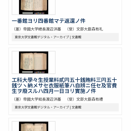
一番館ヨリ四番館マテ返還ノ件
（差）帝國大学總長渡辺洪基 （受）文部大臣森有礼
東京大学文書館デジタル・アーカイブ | 文書館
工科大學々生授業料貳円五十銭賄料三円五十
銭ツヽ納メサセ衣服紙筆ハ自辨ニ任セ及官費
生ヲ廢スルハ四月一日ヨリ實施ノ件
（差）帝國大学総長渡辺洪基 （受）文部大臣森有禮
東京大学文書館デジタル・アーカイブ | 文書館