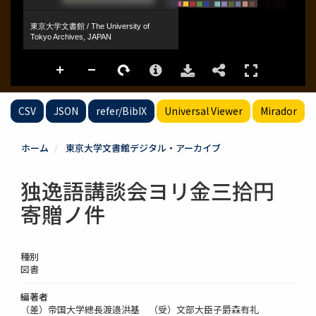
CSV
JSON
refer/BibIX
Universal Viewer
Mirador
ホーム
東京大学文書館デジタル・アーカイブ
独逸語講談会ヨリ金三拾円
寄贈ノ件
種別
図書
編著者
（差）帝国大学總長渡邉洪基 （受）文部大臣子爵森有礼