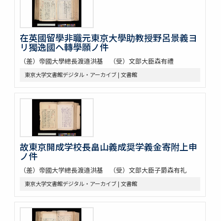
在英國留學非職元東京大學助教授野呂景義ヨ
リ獨逸國ヘ轉學願ノ件
（差）帝國大學總長渡邉洪基 （受）文部大臣森有禮
東京大学文書館デジタル・アーカイブ | 文書館
故東京開成学校長畠山義成奨学義金寄附上申
ノ件
（差）帝國大学總長渡邉洪基 （受）文部大臣子爵森有礼
東京大学文書館デジタル・アーカイブ | 文書館