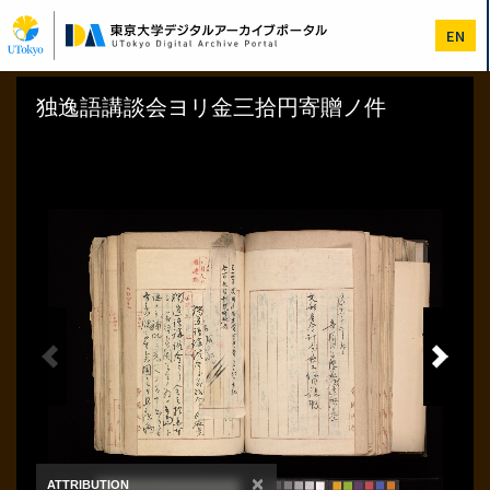
メ
イ
EN
ン
コ
ン
テ
ン
ツ
に
移
動