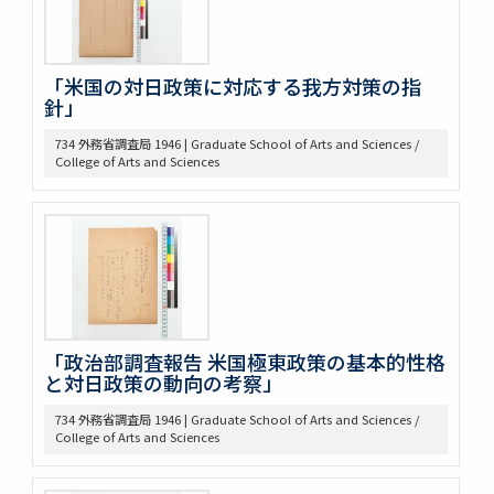
375 Bibliographical Tools, Bibliography on the Relations
bet. US + Far East
380 DOW, EARLE W. (UM) Note Taking
「米国の対日政策に対応する我方対策の指
382 Pacific [ ] officer
針」
388 Elections, 1934-1936
389 Election of 1936
734 外務省調査局 1946 | Graduate School of Arts and Sciences /
College of Arts and Sciences
391 Examination
393 軍備制限
397 Hawai Jap Popula
405 Arable Land, Farms
406 Law regard[in]g Immigration
407 Emigrant Protection Law Lemieux Agree’t &
Gentlemen’s Ag.
410 [land question in the west]
411 Jernegan Y.N.’s attitude tow. Land policy
「政治部調査報告 米国極東政策の基本的性格
419 Johnson Lectures
と対日政策の動向の考察」
425 高木抜刷及び英文メモ
734 外務省調査局 1946 | Graduate School of Arts and Sciences /
426 英文ノート
College of Arts and Sciences
434 14. Survey Jap. Stud. 35
437 5. 英文メモ
438 4. 英文メモ