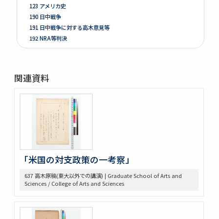
123 アメリカ史
190 日中戦争
191 日中戦争に対する高木意見等
192 NRA等判決
261 Prologue
262 米国ノ伝統ト環境
263 [Conditions of the Colonies in 1760]
関連資料
264 Mitsubishi
275 Phillips Civil War & Reconstruction
278 Turner, FR. J
280 Van Tyne C.H Method of Hist. Research
281 Van Tyne Constitutional Hist.
287 McLaughlin, Reading Notes CONST. H. I.
289 Reading Notes
293 Pacific
「米国の対支政策の一考察」
304 Lincoln
637 高木原稿(東大以外での講演) | Graduate School of Arts and
368 Const.’l law
Sciences / College of Arts and Sciences
371 Brown bibliography, Journal Club, U of M, 1921-22
372 Bibliography on League of Nations
373 Bibliography, Hibiya Lib’y, Carnegie Endowment
Donation