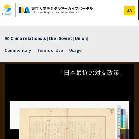
Skip
to
JA
main
content
90 China relations & [the] Soviet [Union]
Commentary
Terms of Use
Usage