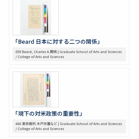
439 3. McLaughlin 1922
440 2. Lecture Notes + Reading Notes
441 1. U. Chicago
445 6. American Constitutional History, Prof. McIlwain
575 Magsaysay Award
「Beard 日本に対する二つの関係」
583 Neesima, Joe
585 Nitobe Journals、新渡戸奨学資金
659 Beard, Charles A.関係 | Graduate School of Arts and Sciences
594 Peace Machinery
/ College of Arts and Sciences
628 高木原稿・メモ
629 新渡戸英文著作集関係書類
636 高木原稿 米国革命の政治思想、基本的人権
637 高木原稿(東大以外での講演)
644 NRA関係資料
645 高木原稿とメモ(革新主義)
646 高木原稿とメモ (economic revolution)
647 高木原稿 (Wilson, W)
「現下の対米政策の重要性」
648 高木原稿 (奴隷問題)
649 高木原稿、メモ (参政権)
660 東京裁判 木戸弁護など | Graduate School of Arts and Sciences
/ College of Arts and Sciences
650 高木原稿、メモ
652 高木原稿