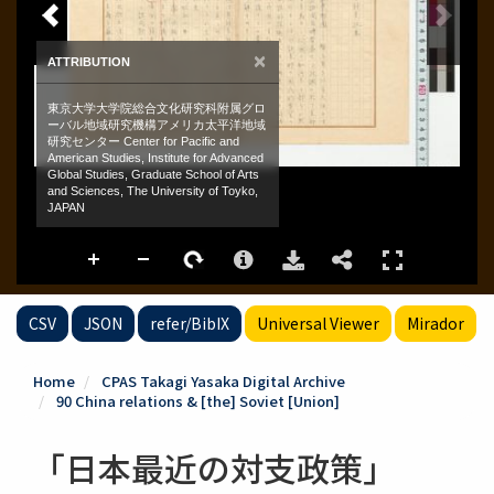
CSV
JSON
refer/BibIX
Universal Viewer
Mirador
Home
CPAS Takagi Yasaka Digital Archive
90 China relations & [the] Soviet [Union]
「日本最近の対支政策」