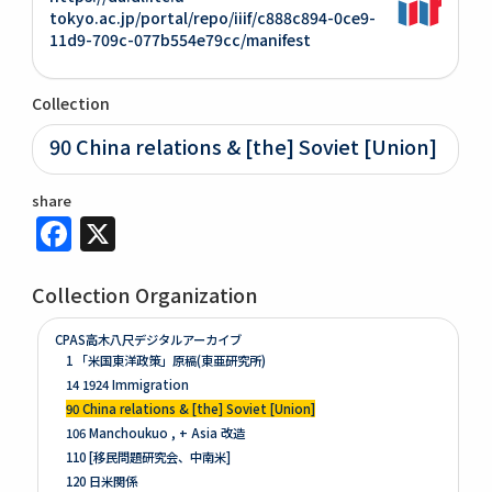
tokyo.ac.jp/portal/repo/iiif/c888c894-0ce9-
11d9-709c-077b554e79cc/manifest
Collection
90 China relations & [the] Soviet [Union]
share
Facebook
X
Collection Organization
CPAS高木八尺デジタルアーカイブ
1 「米国東洋政策」原稿(東亜研究所)
14 1924 Immigration
90 China relations & [the] Soviet [Union]
106 Manchoukuo , + Asia 改造
110 [移民問題研究会、中南米]
120 日米関係