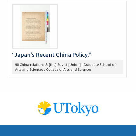
653 高木 講義原稿
657 高木論文原稿など
658 政治学研究会
659 Beard, Charles A.関係
660 東京裁判 木戸弁護など
663 アメリカ研究セミナー
665 原典アメリカ史関係
669 日本文化関係
“Japan’s Recent China Policy.”
674 戦争犯罪関係
90 China relations & [the] Soviet [Union] | Graduate School of
677 Foreign Affairs 寄稿論文原稿
Arts and Sciences / College of Arts and Sciences
678 Farrand著「米国発達史概説」翻訳の件
682 Rockefeller Found.関係
685 World Alliance for Int’l Friendship through the
Churches(0418-
686 アメリカ史?原稿等
690 アメリカ政治関係原稿等
691 Jameson, J. F.
698 満州事変、上海事変
707 Jap.-Amer. Cooperation 米国学生招待
710 IPR, Banff
711 IPR関係