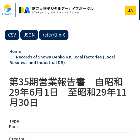
Skip
to
JA
main
content
CSV
JSON
refer/BibIX
Home
Records of Showa Denko K.K. local factories (Local
Business and Industrial DB)
第35期営業報告書 自昭和
29年6月1日 至昭和29年11
月30日
Type
Book
Creator