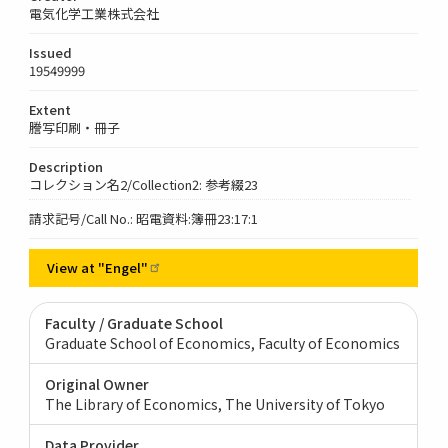
電気化学工業株式会社
Issued
19549999
Extent
謄写印刷・冊子
Description
コレクション名2/Collection2: 参考綴23
請求記号/Call No.: 昭電資料:簿冊23:17:1
View at
"Engel"
Faculty / Graduate School
Graduate School of Economics, Faculty of Economics
Original Owner
The Library of Economics, The University of Tokyo
Data Provider