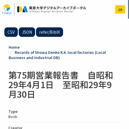
Skip
to
JA
main
content
CSV
JSON
refer/BibIX
Home
Records of Showa Denko K.K. local factories (Local
Business and Industrial DB)
第75期営業報告書 自昭和
29年4月1日 至昭和29年9
月30日
Type
Book
Creator