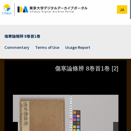
Skip
to
JA
main
content
傷寒論條辨 8巻首1巻
Commentary
Terms of Use
Usage Report