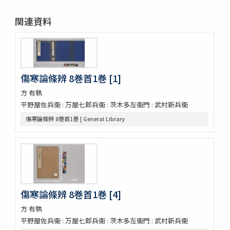
かくれさと 2巻
洞房語園増補
関連資料
北女閭起原 3巻
さんてう記ときのたいこ
さんてう記ときのたいこ
疱瘡絵
繪本子供あそひ
傷寒論條辨 8巻首1巻 [1]
映間紀聞
方 有執
有馬山温泉由来 . 下野國安蘇郡赤岩庚申山記
平野屋佐兵衞 : 万屋七郎兵衞 : 茨木多左衞門 : 武村新兵衞
伊香保志
野州鹽原温泉真圖
傷寒論條辨 8巻首1巻 | General Library
下野國塩谷郡塩原温泉之圖
新吉原三芝居附長吏根元由緒書
江戸三芝居并新吉原由緒書
周憲王救荒本草 14巻
本草綱目序註
本艸序例
傷寒論條辨 8巻首1巻 [4]
順抄伊呂波寄
新添脩治纂要 5巻
方 有執
本草和名抜書
平野屋佐兵衞 : 万屋七郎兵衞 : 茨木多左衞門 : 武村新兵衞
本草和名字類