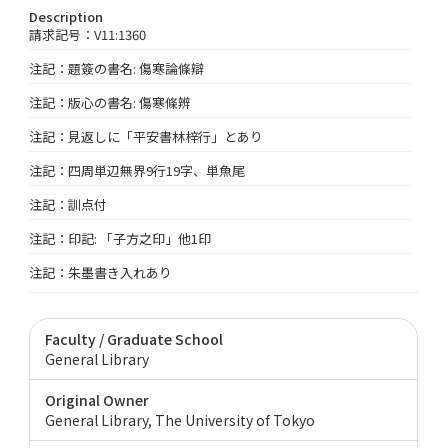
Description
請求記号：V11:1360
注記：題簽の書名: 傷寒論條辯
注記：版心の書名: 傷寒條辨
注記：見返しに「平安書林梓行」とあり
注記：四周単辺無界9行19字、単魚尾
注記：訓点付
注記：印記: 「子方之印」他1印
注記：朱墨書き入れあり
Faculty / Graduate School
General Library
Original Owner
General Library, The University of Tokyo