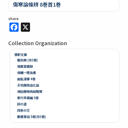
傷寒論條辨 8巻首1巻
share
Facebook
X
Collection Organization
鶚軒文庫
藝術典 (存3巻)
烟霞堂雑録
候鯖一臠抜書
曲肱漫筆 4巻
天地萬物造化論
佛説療痔病經略贊
新刋多識編 5巻
詞の道
四季の花
黴瘡軍談 5巻(存3巻)
煮藥漫抄 2巻