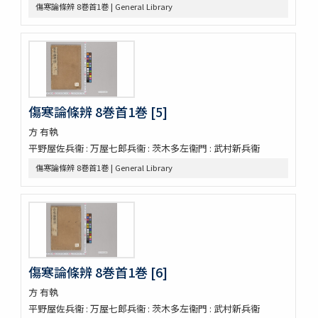
傷寒論條辨 8巻首1巻 | General Library
就正大和本艸抜萃
本草綱目譯説 52巻(存4巻)
本草
太平和劑圖經本草藥性緫論
蘭法口傳明細書
醫史 10巻
日記
傷寒論條辨 8巻首1巻 [5]
日記
方 有執
醫藏目録 1巻疹子心法1巻
平野屋佐兵衞 : 万屋七郎兵衞 : 茨木多左衞門 : 武村新兵衞
鶚軒文庫藏書目録 : 醫書部
傷寒論條辨 8巻首1巻 | General Library
牛渚漫録續
皇朝醫叢續集
經傳醫話
獻芹録
獻芹録
濟生醫院記
煉霞翁年譜
傷寒論條辨 8巻首1巻 [6]
近世名醫傳
方 有執
戊申日記
平野屋佐兵衞 : 万屋七郎兵衞 : 茨木多左衞門 : 武村新兵衞
橘黄年譜 3巻