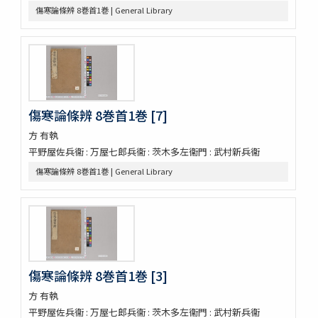
玉機微義 50巻目録1巻
傷寒論條辨 8巻首1巻 | General Library
新刻蕐佗内照圖 2巻
怪疾奇方
蛔蟲論
新刻萬氏家傳廣嗣紀要 5巻
新刊外科正宗 4巻
新刊外科正宗 4巻
傷寒論條辨 8巻首1巻 [7]
新刊外科正宗 4巻
新刊外科正宗 4巻(存1巻)
方 有執
立齋外科發揮 8巻
平野屋佐兵衞 : 万屋七郎兵衞 : 茨木多左衞門 : 武村新兵衞
新刻秘授外科百効全書 6巻
傷寒論條辨 8巻首1巻 | General Library
唐王燾先生外臺秘要方 40巻序目1巻
外臺祕要藥品攷
景岳新方砭 4巻
景岳全書 64巻
脚氣症原論
虎列剌病論
傷寒論條辨 8巻首1巻 [3]
攷正古方權量説 1巻附言1巻
梧右雜記
方 有執
張景岳腫脹全書
平野屋佐兵衞 : 万屋七郎兵衞 : 茨木多左衞門 : 武村新兵衞