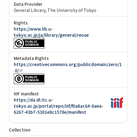
Data Provider
General Library, The University of Tokyo
Rights
https://www.lib.u-
tokyo.ac.jp/ja/library/general/reuse
Metadata Rights
https://creativecommons.org/publicdomain/zero/1
.0/
IIIF manifest
https://da.dl.itc.u-
tokyo.ac.jp/portal/repo/iiif/f0a8ac64-8aea-
6267-43b7-5301e8c1578e/manifest
Collection