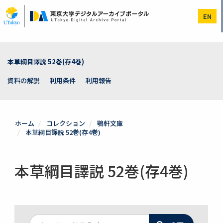
メ
イ
EN
ン
コ
ン
テ
ン
本草綱目譯説 52巻(存4巻)
ツ
に
資料の解説
利用条件
利用報告
移
動
ホーム
コレクション
鶚軒文庫
本草綱目譯説 52巻(存4巻)
本草綱目譯説 52巻(存4巻)