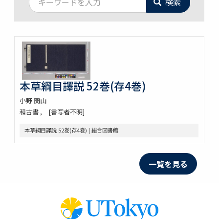
検索
本草綱目譯説 52巻(存4巻)
小野 蘭山
和古書
[書写者不明]
本草綱目譯説 52巻(存4巻) | 総合図書館
一覧を見る