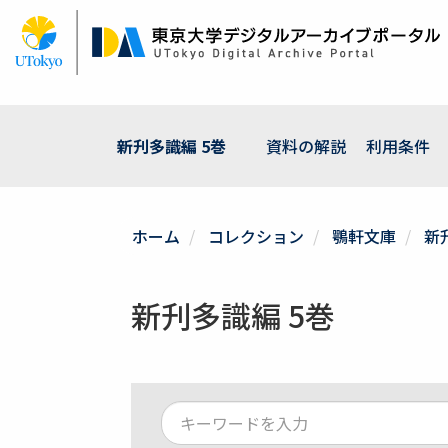
メ
イ
ン
コ
ン
テ
ン
新刋多識編 5巻
資料の解説
利用条件
ツ
に
移
動
ホーム
コレクション
鶚軒文庫
新
新刋多識編 5巻