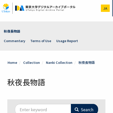
Skip
to
JA
main
content
秋夜長物語
Commentary
Terms of Use
Usage Report
Home
Collection
Nanki Collection
秋夜長物語
秋夜長物語
Search