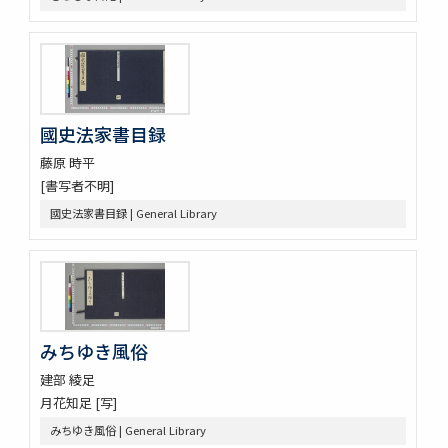
改元定記
源語秘訣
勢語圖説抄 5巻
落窪物語 4巻
連哥證哥
國史法家書目録
法隆寺伽藍縁起并流記資財事
倭屋一家言 3巻
藤原 時平
鷹桐之卷抜書
[書写者不明]
伊勢千句註
國史法家書目録 | General Library
元禄版東海道驛路記
つれつれ草拾遺
卜養狂哥集 2巻
播州舊記
四季物語
すみよし物語
みちゆき風俗
本朝續文粹 13巻
紀伊國牟婁郡色川村色川氏藏文書
建部 綾足
樋口殿之記 3巻
月花知足 [写]
大鏡 (存2巻)
みちゆき風俗 | General Library
壬戌羇旅漫録 2巻