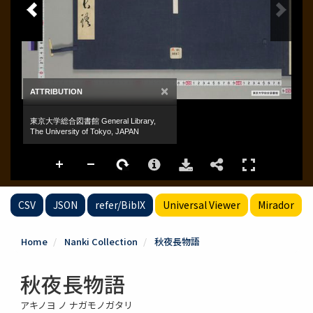
CSV
JSON
refer/BibIX
Universal Viewer
Mirador
Home
Nanki Collection
秋夜長物語
秋夜長物語
アキノヨ ノ ナガモノガタリ