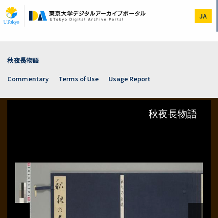
Skip
to
JA
main
content
秋夜長物語
Commentary
Terms of Use
Usage Report