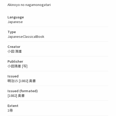
Akinoyo no nagamonogatari
Language
Japanese
Type
JapaneseClassicalBook
Creator
小田 清雄
Publisher
小田清雄 [写]
Issued
明治15 [1882] 奥書
Issued (formated)
[1882] 奥書
Extent
1冊