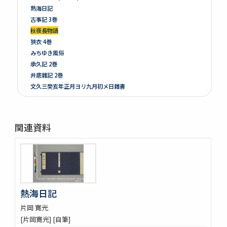
熱海日記
古事記 3巻
秋夜長物語
狹衣 4巻
みちゆき風俗
承久記 2巻
井底雜記 2巻
文久三癸亥年正月ヨリ九月初メ日雜書
遍照發揮性靈集 10巻
附音増廣古註蒙求 3巻
四體千字文
関連資料
天地萬物造化論
新刻増校切用正音郷談雜字大全 2巻 (存1巻)
黍稷稲粱辧
松の落葉 (存4巻)
節用集 2巻
倭意三百首
熱海日記
字鏡集 20巻
片岡 寛光
愚管鈔 7巻
[片岡寛光] [自筆]
尚書 13巻