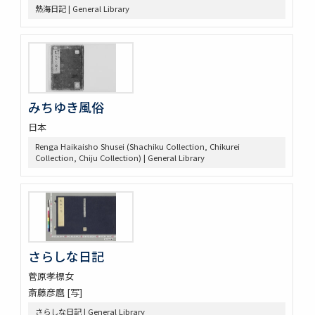
懐風藻
熱海日記 | General Library
摩訶般若波羅蜜經 30巻 (存5巻)
六根清浄大祓 . 神道大意
ますかゝみ 17巻
信長記 15巻
建礼門院右京大夫家集 2巻
三國佛法傳通縁起 3巻
みちゆき風俗
列子鬳齋口義 2巻
日本
をみなへし 3巻
鴨長明方丈記之抄
Renga Haikaisho Shusei (Shachiku Collection, Chikurei
Collection, Chiju Collection) | General Library
なくさみ草 8巻
楊子雲集 3巻坿傳1巻
長恨歌 1巻坿傳1巻琵琶行1巻野馬臺詩1巻
一宮巡詣記抜粹 2巻 (存1巻)
花街漫録 2巻
北女閭起原 3巻
さらしな日記
日蓮聖人註画畫讃 5巻
をりをりくさ 4巻
菅原孝標女
増補洞房語園 2巻
斎藤彦麿 [写]
高尾考
さらしな日記 | General Library
中家實録 (存19巻)