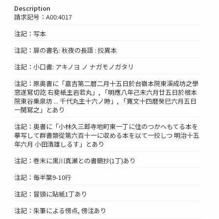
Description
請求記号：A00:4017
注記：写本
注記：扉の書名: 秋夜の長語 : 挍異本
注記：小口書: アキノヨ ノ ナガモノガタリ
注記：原奥書に「嘉吉第二暦二月十五日於台嶺本院東溪成坊之學
窓遂冩切訖 右斐紙主岩若丸」, 「明應八年己未六月廿五日於根本
院東谷乗泉坊 ... 千代丸主十六ノ時」, 「寛文十四暦癸巳六月五日
一閑冩之」とあり
注記：奥書に「小林久三郎寺地町東一丁に住のつかへもてる本を
摹写して群書類從第六百十一に収める本を以て一挍しつ 明治十五
年六月 小田清雄しるす」とあり
注記：巻末に黒川真瀬との書簡抄(1丁)あり
注記：毎半葉9-10行
注記：冒頭に貼紙1丁あり
注記：朱筆による傍点, 傍注あり