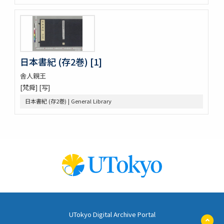
明徳記 3巻
四神地名録 9巻附録1巻
薩摩國風土記
金仙寺殿記録残闕
﨑鎮八絶
日本書紀 (存2巻) [1]
隠秘録 5巻
上月記外諸家系図
舎人親王
曾文定公全集 20巻首1巻末1巻
[梵舜] [写]
口逰
日本書紀 (存2巻) | General Library
矢ひらき聞書
蟇目之口决
中車生死草白露
裝束拾要抄 2巻
犬追物圖説
古今位色便覧
傳經樓經説 (存1巻)
左傳筮義
新譯大西洋撿夫爾日本志圗解
太平記 40巻 (存12巻)
UTokyo Digital Archive Portal
孟子 14巻
ペ