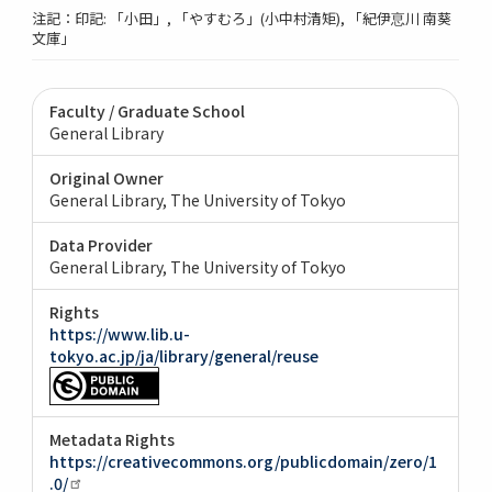
注記：印記: 「小田」, 「やすむろ」(小中村清矩), 「紀伊恴川 南葵
文庫」
Faculty / Graduate School
General Library
Original Owner
General Library, The University of Tokyo
Data Provider
General Library, The University of Tokyo
Rights
https://www.lib.u-
tokyo.ac.jp/ja/library/general/reuse
Metadata Rights
https://creativecommons.org/publicdomain/zero/1
.0/