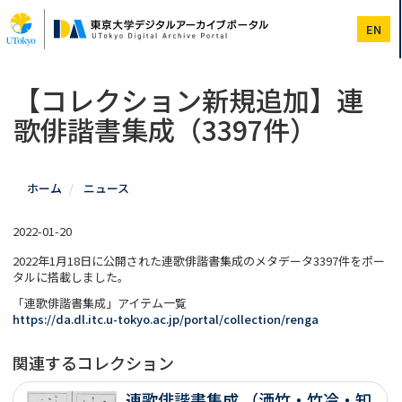
メ
イ
EN
ン
コ
ン
テ
【コレクション新規追加】連
ン
歌俳諧書集成（3397件）
ツ
に
移
動
ホーム
ニュース
2022-01-20
2022年1月18日に公開された連歌俳諧書集成のメタデータ3397件をポー
タルに搭載しました。
「連歌俳諧書集成」アイテム一覧
https://da.dl.itc.u-tokyo.ac.jp/portal/collection/renga
関連するコレクション
連歌俳諧書集成 （洒竹・竹冷・知