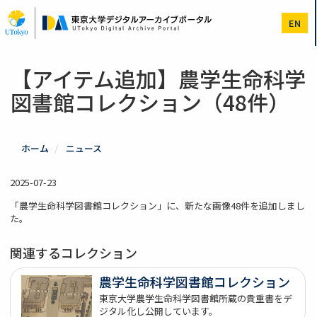
メ
イ
EN
ン
コ
ン
テ
【アイテム追加】農学生命科学
ン
図書館コレクション（48件）
ツ
に
移
動
ホーム
ニュース
2025-07-23
「農学生命科学図書館コレクション」に、新たな画像48件を追加しまし
た。
関連するコレクション
農学生命科学図書館コレクション
東京大学農学生命科学図書館所蔵の貴重書をデ
ジタル化し公開しています。