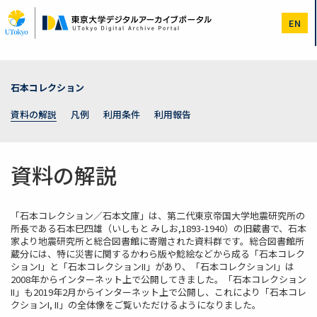
メ
イ
EN
ン
コ
ン
テ
ン
石本コレクション
ツ
に
資料の解説
凡例
利用条件
利用報告
移
動
資料の解説
「石本コレクション／石本文庫」は、第二代東京帝国大学地震研究所の
所長である石本巳四雄（いしもと みしお,1893-1940）の旧蔵書で、石本
家より地震研究所と総合図書館に寄贈された資料群です。総合図書館所
蔵分には、特に災害に関するかわら版や鯰絵などから成る「石本コレク
ションI」と「石本コレクションII」があり、「石本コレクションI」は
2008年からインターネット上で公開してきました。「石本コレクション
II」も2019年2月からインターネット上で公開し、これにより「石本コレ
クションI, II」の全体像をご覧いただけるようになりました。