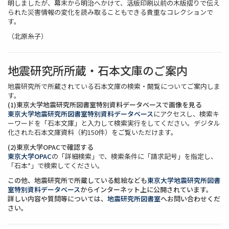
明しましたが、幕末から明治へかけて、活版印刷以前の木版摺りで伝え
られた災害情報の変化を読み取ることもできる貴重なコレクションで
す。
（北原糸子）
地震研究所所蔵・石本文庫のご案内
地震研究所で所蔵されている石本文庫の検索・閲覧についてご案内しま
す。
(1)東京大学地震研究所図書室特別資料データベースで画像を見る
東京大学地震研究所図書室特別資料データベース
にアクセスし、検索キ
ーワードを「石本文庫」と入力して検索実行をしてください。デジタル
化された石本文庫資料（約150件）をご覧いただけます。
(2)東京大学OPACで確認する
東京大学OPAC
の「詳細検索」で、検索条件に「請求記号」を指定し、
「石本*」で検索してください。
この他、地震研究所で所蔵している鯰絵なども
東京大学地震研究所図書
室特別資料データベース
からインターネット上に公開されています。
詳しい内容や質問等については、
地震研究所図書室
へお問い合わせくだ
さい。