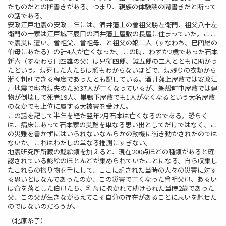
たものだとの断書きがある。つまり、親族の体験談の聞書きだと断って
の話である。
安政江戸地震の安政二年には、酒井藩士の曾祖父勝左衛門、祖父八十左
衛門の一家は江戸城下辰口の酒井藩上屋敷の長屋に住まっていた。ここ
で震災に遭い、曾祖父、曾祖母、と祖父の娘二人（すなわち、巳四雄の
伯母にあたる）の計4人が亡くなった。この時、わずか2歳であった石本
新六（すなわち巳四雄の父）は兄従四郎、鉞五郎の二人とともに助かっ
たという。焼死した人たちは顔もわからないほどで、焼残りの衣類から
漸く判別できる程度であったとも記している。酒井藩上屋敷では安政江
戸地震で邸内焼失のため37人が亡くなっているが、蛎殻町中屋敷では建
物が倒壊して死者19人、巣鴨下屋敷でも1人がなくなるという大名屋敷
のなかでも上位に属する大被害を受けた。
この話を記して半年を経た翌年2月石本は亡くなるのである。恐らく
は、病床にあって石本家の災難を単なる思い出としてだけではなく、こ
の災難を書かずにはいられないなんらかの動機に衝き動かされたのでは
ないか。これはわたしの単なる推測にすぎない。
地震研究所所蔵の鯰絵類を加えると、現在200点ほどの種類があると確
認されている鯰絵のほとんどが集められていたことになる。自ら収集し
たこれらの摺り物を手にして、ここに託された当時の人々の災害に対す
る思いとはなんであったのか、この災害で亡くなった曾祖父母、あるい
は命を落とした伯母たち、乳母に抱かれて助けられた当時2歳であった
父、この父が生きながらえてこそ自分の存在があることに思いを馳せた
のではないのだろうか。
（北原糸子）