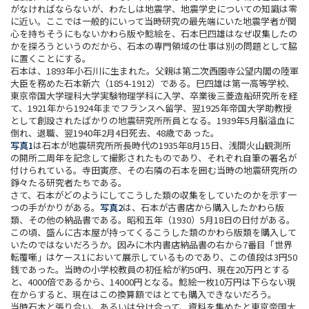
がなければならないが、わたしは地震学、地震学史についての知識は零
に近い。ここでは一般的にいって当時研究の最先端にいた地震学者が関
心を持ちそうにもないかわら版や鯰絵を、石本巳四雄はなぜ収集したの
かを探ろうというのだから、石本の専門領域の仕事は別の問題として脇
に置くことにする。
石本は、1893年小石川に生まれた。父親は第二次西園寺公望内閣の陸軍
大臣を務めた石本新六（1854-1912）である。巳四雄は第一高等学校、
東京帝国大学理科大学実験物理学科に入学、卒業後三菱造船研究所を経
て、1921年から1924年までフランスへ留学、翌1925年帝国大学助教授
として創設されたばかりの地震研究所所員となる。1939年5月脳溢血に
倒れ、退職、翌1940年2月4日死去、48歳であった。
写真1
は石本が地震研究所所長時代の1935年8月15日、浅間火山観測所
の開所二周年を記念して撮影されたものであり、それぞれ自筆の署名が
付けられている。寺田寅彦、その右隣の石本を囲む当時の地震研究所の
錚々たる研究者たちである。
さて、石本がどのようにしてこうした類の収集をしていたのかを示す一
つの手がかりがある。
写真2
は、石本が古書店から購入したかわら版
類、その他の納品書である。昭和五年（1930）5月18日の日付がある。
この頃、盛んに古本屋が持ってくるこうした類のかわら版類を購入して
いたのではないだろうか。因みに木内書店納品書の右から7番目「世界
転覆噺」はケース1において展示しているものであり、この値段は3円50
銭であった。当時の小学校教員の初任給が約50円、現在20万円とする
と、4000倍であるから、14000円となる。鯰絵一枚10万円は下らない現
在からすると、現在はこの換算額ではとても購入できないだろう。
当時石本と張り合い、あるいは分け合って、資料を集めたと東京帝国大