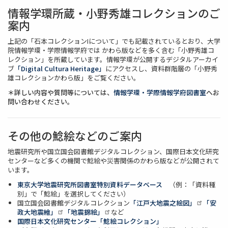
情報学環所蔵・小野秀雄コレクションのご
案内
上記の「石本コレクションIについて」でも記載されているとおり、大学
院情報学環・学際情報学府では かわら版などを多く含む「小野秀雄コ
レクション」を所蔵しています。情報学環が公開するデジタルアーカイ
ブ
「Digital Cultura Heritage」
にアクセスし、資料群階層の「小野秀
雄コレクションかわら版」をご覧ください。
＊詳しい内容や質問等については、
情報学環・学際情報学府図書室
へお
問い合わせください。
その他の鯰絵などのご案内
地震研究所や国立国会図書館デジタルコレクション、国際日本文化研究
センターなど多くの機関で鯰絵や災害関係のかわら版などが公開されて
います。
東京大学地震研究所図書室特別資料データベース
（例：「資料種
別」で「鯰絵」を選択してください）
国立国会図書館デジタルコレクション
「江戸大地震之絵図」
「安
政大地震繪」
「地震錦絵」
など
国際日本文化研究センター「鯰絵コレクション」