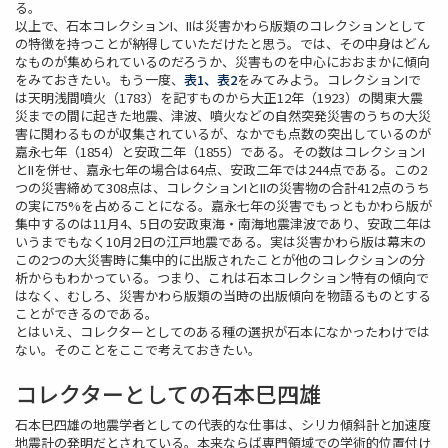
る。
以上で、石本コレクションI、IIは災害かわら版類のコレクションとして
の特徴を持つことが納得していただけたと思う。では、その中身はどん
なものが集められているのだろうか、災害ものを中心におおまかに傾向
をみておきたい。もう一度、
表1、表2
をみてみよう。コレクションIで
は天明浅間噴火（1783）を記すものから大正12年（1923）の関東大震
災までの間に起きた地震、津波、噴火などの自然突発災害のうちの大災
害に関わるものが収集されているが、なかでも点数の突出しているのが
嘉永七年（1854）と安政二年（1855）である。その数はコレクションI
とIIを併せ、嘉永七年の場合は64点、安政二年では244点である。この2
つの災害締めて308点は、コレクションIとIIの災害物の合計412点のうち
の実に75%を占めることになる。嘉永七年の災害でもっともかわら版が
集中するのは11月4、5日の安政東海・南海地震津波であり、安政二年は
いうまでもなく10月2日の江戸地震である。実は災害かわら版は幕末の
この2つの大災害時に集中的に出版されたことが他のコレクションの分
析からもわかっている。つまり、これは石本コレクション特有の傾向で
はなく、むしろ、災害かわら版類の当時の出版傾向を物語るものとする
ことができるのである。
とはいえ、コレクターとしてのある種の選択が石本になかったわけでは
ない。そのことをここで考えておきたい。
コレクターとしての石本巳四雄
石本巳四雄の地震学者としての代表的な仕事は、シリカ傾斜計と加速度
地震計の発明だとされている。本来ならば専門領域での学術的位置付け