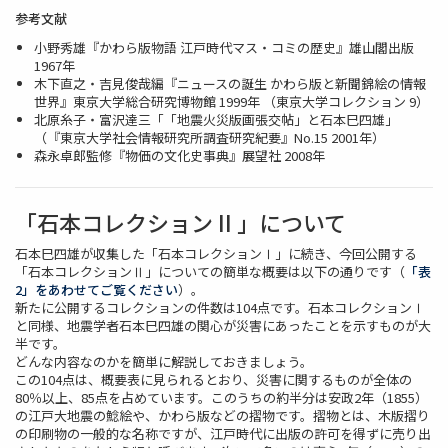
参考文献
小野秀雄『かわら版物語 江戸時代マス・コミの歴史』雄山閣出版
1967年
木下直之・吉見俊哉編『ニュースの誕生 かわら版と新聞錦絵の情報
世界』東京大学総合研究博物館 1999年 （東京大学コレクション 9）
北原糸子・富沢達三「「地震火災版画張交帖」と石本巳四雄」
（『東京大学社会情報研究所調査研究紀要』No.15 2001年）
森永卓郎監修『物価の文化史事典』展望社 2008年
「石本コレクション II 」について
石本巳四雄が収集した「石本コレクションⅠ」に続き、今回公開する
「石本コレクションⅡ」についての簡単な概要は以下の通りです（
「表
2」をあわせてご覧ください
）。
新たに公開するコレクションの件数は104点です。石本コレクションⅠ
と同様、地震学者石本巳四雄の関心が災害にあったことを示すものが大
半です。
どんな内容なのかを簡単に解説しておきましょう。
この104点は、概要表に見られるとおり、災害に関するものが全体の
80％以上、85点を占めています。このうちの約半分は安政2年（1855）
の江戸大地震の鯰絵や、かわら版などの摺物です。摺物とは、木版摺り
の印刷物の一般的な名称ですが、江戸時代に出版の許可を得ずに売り出