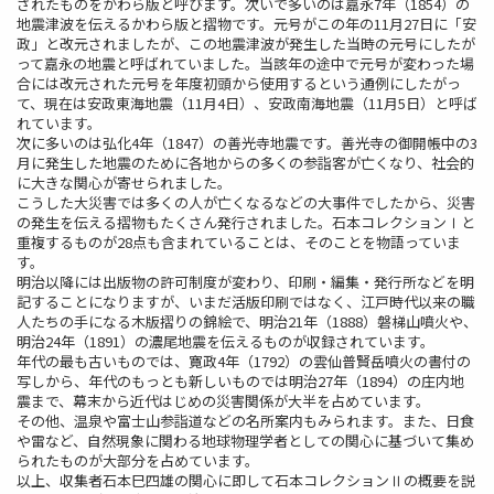
されたものをかわら版と呼びます。次いで多いのは嘉永7年（1854）の
地震津波を伝えるかわら版と摺物です。元号がこの年の11月27日に「安
政」と改元されましたが、この地震津波が発生した当時の元号にしたが
って嘉永の地震と呼ばれていました。当該年の途中で元号が変わった場
合には改元された元号を年度初頭から使用するという通例にしたがっ
て、現在は安政東海地震（11月4日）、安政南海地震（11月5日）と呼ば
れています。
次に多いのは弘化4年（1847）の善光寺地震です。善光寺の御開帳中の3
月に発生した地震のために各地からの多くの参詣客が亡くなり、社会的
に大きな関心が寄せられました。
こうした大災害では多くの人が亡くなるなどの大事件でしたから、災害
の発生を伝える摺物もたくさん発行されました。石本コレクションⅠと
重複するものが28点も含まれていることは、そのことを物語っていま
す。
明治以降には出版物の許可制度が変わり、印刷・編集・発行所などを明
記することになりますが、いまだ活版印刷ではなく、江戸時代以来の職
人たちの手になる木版摺りの錦絵で、明治21年（1888）磐梯山噴火や、
明治24年（1891）の濃尾地震を伝えるものが収録されています。
年代の最も古いものでは、寛政4年（1792）の雲仙普賢岳噴火の書付の
写しから、年代のもっとも新しいものでは明治27年（1894）の庄内地
震まで、幕末から近代はじめの災害関係が大半を占めています。
その他、温泉や富士山参詣道などの名所案内もみられます。また、日食
や雷など、自然現象に関わる地球物理学者としての関心に基づいて集め
られたものが大部分を占めています。
以上、収集者石本巳四雄の関心に即して石本コレクションⅡの概要を説