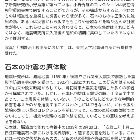
学新聞研究所小野秀雄が語っている。小野秀雄のコレクションは現在情
報学環図書室で閲覧することができるが、その構成からすると、小野の
ものは報道性を重視した災害かわら版が多く、石本のものは圧倒的に鯰
絵の類、あるいは災害かわら版でももじりや替歌などを織り込んだ狂歌
本が多い。これらのことを考え合わせると、石本の収集歴はそれほど古
くはなく、地震研究所に入所後の昭和の初期に集中していたのではない
かと推測する。
写真1「浅間火山観測所において」は、東京大学地震研究所から提供を
受けた。
石本の地震の原体験
地震研究所は、濃尾地震（1891年）後設立され関東大震災で解散した震
災予防調査会の跡を受けて、1925年に設立された。この研究所はその成
立の由来や設立時期からしても、当初関東大震災を経験した多くの学者
から構成されていた。しかし、石本巳四雄は大震災の時、丁度留学中で
あって、この震災を体験していない。そのことが彼にどのような学問的
影響を与えたのかを推測することはわたしにはできないが、かわら版や
鯰絵の夥しい量のコレクションを前にすると、石本の直接の原体験では
ないにしても、祖父や父親の地震体験を記していることの意味を考えざ
るを得ない。
石本は、脳溢血で倒れて療養中の1939年の8月23日、「安政二年十月二
日江戸地震石本家における災禍顛末」と題する文書を残している。これ
には一枚の欠落があるものの、父母の話の記憶や伯母の話を聞いて書い