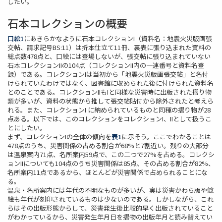
したい。
石本コレクションの概要
口絵1
にあきらかなように石本コレクションI（資料名：地震火災版画張
交帖、請求記号BS:11）は折本仕立て11冊、裏表に張り込まれた資料の
総点数478点と、口絵には登場しないが、張交帖に張り込まれていない
石本コレクションIIの104点（コレクションII内の一連番号と資料名登
録）である。コレクションIは当初から「地震火災版画張交帖」と名付
けられていたわけではなく、図書館に収められた後に付けられた資料名
とのことである。コレクションIIもIと同様な災害時に出版された摺り物
類が多いが、資料の状態から推して張交帖貼付から除外されたと考えら
れる。また、コレクションI に納められているものと同種の摺り物が28
点ある。以下では、このコレクションをコレクションI、IIとして扱うこ
とにしたい。
まず、コレクションIの全体の傾向を
表1
に示そう。ここでわかることは
478点のうち、災害関係の占める割合が68%と7割近い。残りの大部分
は温泉案内71点、名所案内59点で、この二つで27%を占める。コレクシ
ョンIIについても104点のうち災害関係は85点、その占める割合が82%、
名所案内11点であるから、ほとんどが災害関係で占められることにな
る。
温泉・名所案内には年代の不明なものが多いが、実は災害かわら版や鯰
絵も年代が刻印されているものは少ないのである。しかしながら、これ
らはその出版形態からして、災害発生後比較的早く出版されていること
がわかっているから、災害発生年月日を摺物の出版年月と読み替えてい