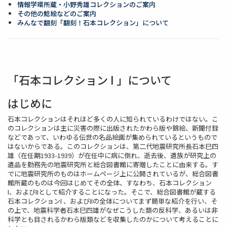
情報学環所蔵・小野秀雄コレクションのご案内
その他の鯰絵などのご案内
みんなで翻刻「翻刻！石本コレクション」について
「石本コレクション I 」について
はじめに
石本コレクションはそれほど多くの人に知られているわけではない。こ
のコレクションは主に災害の際に出版されたかわら版や錦絵、新聞付録
などであって、いわゆる伝世の名品絵画が集められているというもので
はないからである。このコレクションは、第二代地震研究所長石本巳四
雄（在任期1933-1939）が在任中に病に倒れ、逝去後、遺族が研究上の
遺品を勤務先の地震研究所と総合図書館に寄贈したことに由来する。す
でに地震研究所のものはホームページ上に公開されているが、総合図書
館所蔵のものは今回はじめてその全体、すなわち、石本コレクション
I、およびIIとして紹介することになった。そこで、総合図書館が蔵する
石本コレクションI 、およびIIの全体についてまず簡単な紹介を行い、そ
の上で、地震科学者石本巳四雄がなぜこうした類の反科学、あるいは非
科学とも目されるかわら版類などを収集したのかについて考えることに