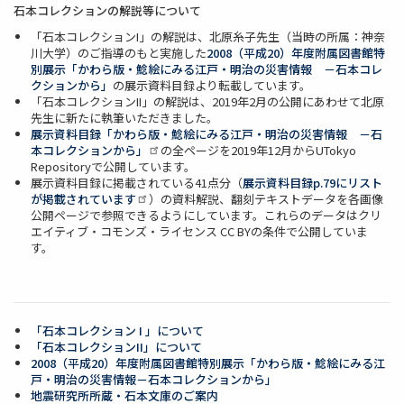
石本コレクションの解説等について
「石本コレクションI」の解説は、北原糸子先生（当時の所属：神奈
川大学）のご指導のもと実施した
2008（平成20）年度附属図書館特
別展示「かわら版・鯰絵にみる江戸・明治の災害情報 －石本コレ
クションから」
の展示資料目録より転載しています。
「石本コレクションII」の解説は、2019年2月の公開にあわせて北原
先生に新たに執筆いただきました。
展示資料目録「かわら版・鯰絵にみる江戸・明治の災害情報
－石
本コレクションから」
の全ページを2019年12月からUTokyo
Repositoryで公開しています。
展示資料目録に掲載されている41点分（
展示資料目録p.79にリスト
が掲載されています
）の資料解説、翻刻テキストデータを各画像
公開ページで参照できるようにしています。これらのデータはクリ
エイティブ・コモンズ・ライセンス CC BYの条件で公開していま
す。
「石本コレクション I 」について
「石本コレクションII」について
2008（平成20）年度附属図書館特別展示「かわら版・鯰絵にみる江
戸・明治の災害情報－石本コレクションから」
地震研究所所蔵・石本文庫のご案内