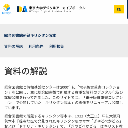
メ
イ
EN
ン
コ
ン
テ
ン
総合図書館所蔵キリシタン写本
ツ
に
資料の解説
利用条件
利用報告
移
動
資料の解説
総合図書館と情報基盤センターは2000年に「電子版貴重書コレクショ
ン」を公開し、主に総合図書館で所蔵する貴重な資料のデジタル化及び
試験公開を行ってきました。このサイトでは、「電子版貴重書コレクシ
ョン」で公開していた「キリシタン写本」の画像をリニューアル公開し
ています。
総合図書館で所蔵するキリシタン写本は、1922（大正11）年に大阪府
茨木市千提寺地区で発見されたキリシタン版の写本「ぎやどぺかどる」
および「ドチリナ・キリシタン」で、「ぎやどぺかどる」はキリスト教