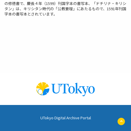
の修徳書で、慶長４年（1599）刊国字本の書写本、「ドチリナ・キリシ
タン」は、キリシタン時代の「公教要理」にあたるもので、1591年刊国
字本の書写本とされています。
UTokyo Digital Archive Portal
ペ
ー
ジ