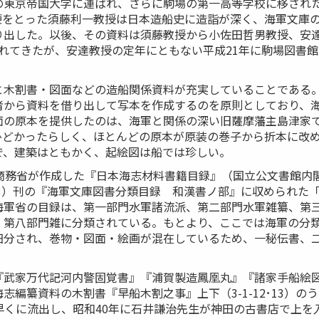
東京帝国大学に運ばれ、さらに駒場の第一高等学校に移された。
鞭をとった須藤利一教授は日本造船史に造詣が深く、海軍文庫
り出した。以後、その資料は須藤教授から小佐田哲男教授、安
れてきたが、安達教授の定年にともない平成21年に駒場図書
と木割書・図面などの造船関係資料が充実していることである。
者から資料を借り出して写本を作成するのを原則としており、
面の原本を提供したのは、海軍と関係の深い旧薩摩藩主島津家
ひどかったらしく、ほとんどの原本が原装の巻子から折本に改
で、建築はともかく、起絵図は船では珍しい。
農商務省が作成した『日本海志材料書籍目録』（国立公文書館内
33）刊の『海軍文庫図書分類目録 和漢書ノ部』に収められた
海軍省の目録は、第一部門水軍諸流派、第二部門水軍雑纂、第
、第八部門雑に分類されている。もとより、ここでは海軍の分
細分され、巻物・図面・絵画が混在しているため、一秘伝書、
『武家万代記河内警固覚書』『浦賀製造鳳凰丸』『諸家手船絵
編纂資料の木割書『早船木割之事』上下（3-1-12･13）のう
早くに流出し、昭和40年に石井謙治先生が神田の古書店で上