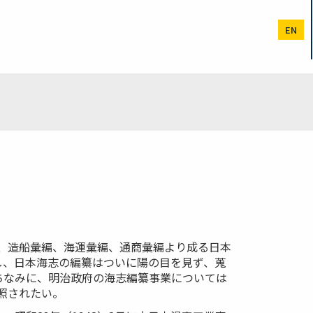
EN
編、造船彙編、海運彙編、通商彙編より成る日本
し、日本海志の編纂はついに陽の目を見ず、蒐
ちなみに、明治政府の海志編纂事業については
照されたい。