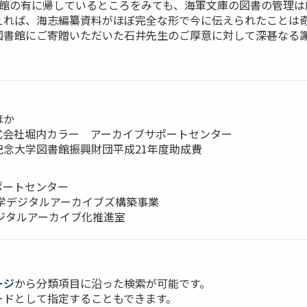
物館の有に帰しているところをみても、海軍文庫の図書の管理は
えれば、海志編纂資料がほぼ完全な形で今に伝えられたことは
図書館にご寄贈いただいた石井先生のご厚意に対して深甚なる
ほか
会社堀内カラー アーカイブサポートセンター
念大学図書館振興財団平成21年度助成費
ポートセンター
学デジタルアーカイブズ構築事業
ジタルアーカイブ化推進室
ージ
から分類項目に沿った検索が可能です。
ードとして指定することもできます。