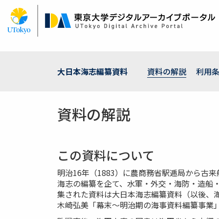
メ
イ
ン
コ
ン
テ
ン
大日本海志編纂資料
資料の解説
利用
ツ
に
移
資料の解説
動
この資料について
明治16年（1883）に農商務省駅逓局から
海志の編纂を企て、水軍・外交・海防・造船
集された資料は大日本海志編纂資料（以後、
木崎弘美「幕末～明治期の海事資料編纂事業」