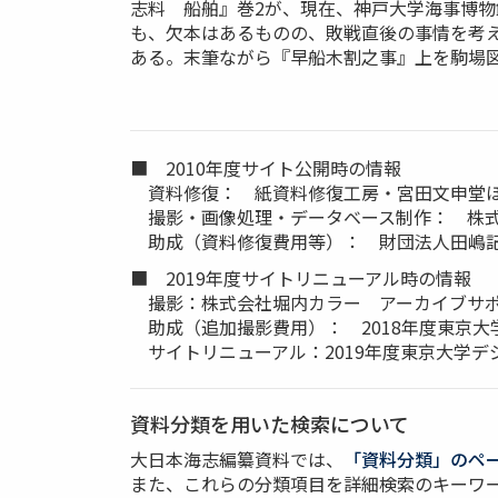
志料 船舶』巻2が、現在、神戸大学海事博
も、欠本はあるものの、敗戦直後の事情を考
ある。末筆ながら『早船木割之事』上を駒場
■ 2010年度サイト公開時の情報
資料修復： 紙資料修復工房・宮田文申堂
撮影・画像処理・データベース制作： 株式
助成（資料修復費用等）： 財団法人田嶋記
■ 2019年度サイトリニューアル時の情報
撮影：株式会社堀内カラー アーカイブサ
助成（追加撮影費用）： 2018年度東京大
サイトリニューアル：2019年度東京大学デ
資料分類を用いた検索について
大日本海志編纂資料では、
「資料分類」のペ
また、これらの分類項目を詳細検索のキーワ