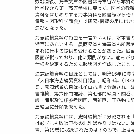
敗戦直後、海軍文庫の図書は海軍省から本郷の
門学校から第一高等学校に戻って、図学の教
資料をはじめとする海事資料を図書館から借
情報・図形科学部会）で研究･閲覧の用に供さ
運びとなった。
海志編纂資料の特色を一言でいえば、水軍書
特筆にあたいする。農商務省も海軍省も所蔵
まれに原本の提供を受けることがあった。図
図面が揃っており、他に類例がない。痛みが
仕様を決定するために起絵図を作成したこと
海志編纂資料の目録としては、明治16年に
『大日本海志編纂資料目録』、昭和8年（19
る。農商務省の目録はイロハ順で分類され、
書雑纂、第六部門地誌、第七部門絵画・図巻
艦・陣形及造船参考図画、丙雑画、丁巻物に
三絵画に分類を改めた。
海志編纂資料には、史料編纂所に分蔵される
は必ずしも敗戦直後の混乱ばかりではない。海志
書』第19巻に収録されたのは下のみで、上は