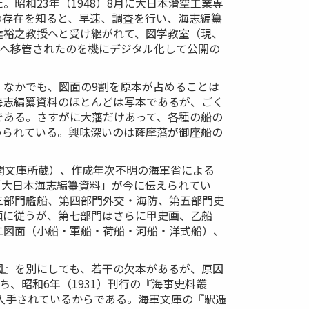
昭和23年（1948）8月に大日本滑空工業専
の存在を知ると、早速、調査を行い、海志編纂
達裕之教授へと受け継がれて、図学教室（現、
館へ移管されたのを機にデジタル化して公開の
なかでも、図面の9割を原本が占めることは
海志編纂資料のほとんどは写本であるが、ごく
である。さすがに大藩だけあって、各種の船の
められている。興味深いのは薩摩藩が御座船の
閣文庫所蔵）、作成年次不明の海軍省による
「大日本海志編纂資料」が今に伝えられてい
三部門艦船、第四部門外交・海防、第五部門史
類に従うが、第七部門はさらに甲史画、乙船
二図面（小船・軍船・荷船・河船・洋式船）、
図』を別にしても、若干の欠本があるが、原因
ち、昭和6年（1931）刊行の『海事史料叢
を入手されているからである。海軍文庫の『駅逓