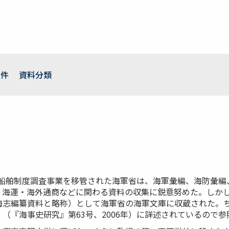
条件
資料分類
古来船舶制度調査事業を移管された海軍省は、海軍彙編、海防彙
・海運・海外通商などに関わる資料の収集に鋭意努めた。しか
海志編纂資料と略称）として海軍省の海軍文庫に収蔵された。
（『海事史研究』第63号、2006年）に詳述されているので参