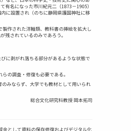
名になった市川紀元二（1873－1905）
構内に設置され（のちに静岡県護国神社に移
パで製作された洋軸類、教科書の挿絵を拡大し
品が残されているのみであろう。
たびに剥がれ落ちる部分があるような状態で
れらの調査・修復も必要である。
育のみならず、大学でも教材として用いられ
総合文化研究科教授 岡本拓司
助成金として資料の保存修復およびデジタル化