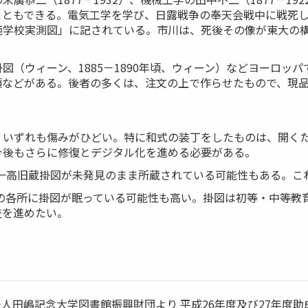
ともできる。電気工学を学び、日露戦争の奉天会戦中に戦死して有
範学校実測図」に記されている。市川は、死後その像が東大の
図（ウィーン、1885－1890年頃、ウィーン）などヨーロッ
類などがある。後者の多くは、注文の上で作らせたもので、現
、いずれも傷みがひどい。特に和式の装丁をしたものは、開く
今後もさらに修復とデジタル化を進める必要がある。
の一高旧蔵掛図が未発見のまま所蔵されている可能性もある。こ
の各所に掛図が眠っている可能性も高い。掛図は初等・中等教
査を進めたい。
人田嶋記念大学図書館振興財団より 平成26年度及び27年度