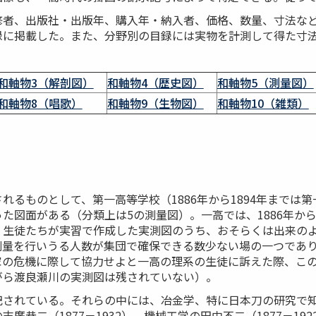
修者、出版社・出版年、購入年・納入者、価格、数量、寸法な
録に掲載した。また、分野別の目録には実物を計測して得た寸
和軸物3（解剖図）
和軸物4（歴史図）
和軸物5（測量図）
和軸物8（唱歌）
和軸物9（生物図）
和軸物10（雑類）
れるものとして、第一高等学校（1886年から1894年までは
た図面がある（分類上は5の測量図）。一高では、1886年から
。生徒たちが実習で作成した実測図のうち、おそらくは出来の
測量を行いうる人数が集団で確保できる数少ない場の一つであ
家の危機に際して協力せよと一高の理系の生徒に訴えた際、こ
がら渡良瀬川の実測図は残されていない）。
されている。それらの中には、冶金学、特に日本刀の研究で知られ
廣恭二（1877－1932）、機械工学の田中不二（1877－1