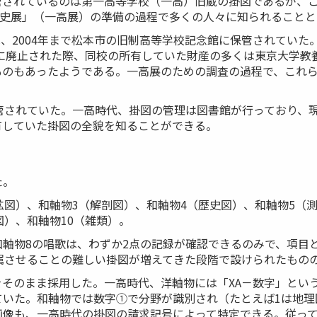
されているのは第一高等学校（一高）旧蔵の掛図であるが、これ
歴史展」（一高展）の準備の過程で多くの人々に知られること
上は、2004年まで松本市の旧制高等学校記念館に保管されてい
年に廃止された際、同校の所有していた財産の多くは東京大学教
ものもあったようである。一高展のための調査の過程で、これ
管されていた。一高時代、掛図の管理は図書館が行っており、
有していた掛図の全貌を知ることができる。
た。
鉱図）、和軸物3（解剖図）、和軸物4（歴史図）、和軸物5（
図）、和軸物10（雑類）。
軸物8の唱歌は、わずか2点の記録が確認できるのみで、項目
属させることの難しい掛図が増えてきた段階で設けられたもの
そのまま採用した。一高時代、洋軸物には「XA－数字」とい
いた。和軸物では数字①で分野が識別され（たとえば1は地理
画像も、一高時代の掛図の請求記号によって特定できる。従っ