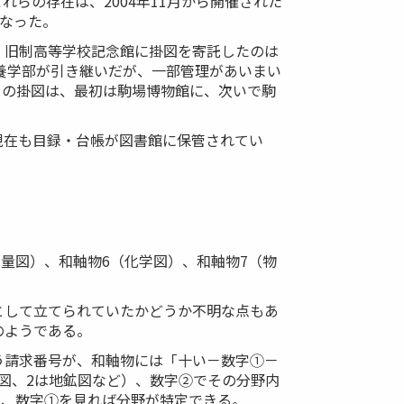
らの存在は、2004年11月から開催された
となった。
た。旧制高等学校記念館に掛図を寄託したのは
養学部が引き継いだが、一部管理があいまい
らの掛図は、最初は駒場博物館に、次いで駒
現在も目録・台帳が図書館に保管されてい
測量図）、和軸物6（化学図）、和軸物7（物
として立てられていたかどうか不明な点もあ
のようである。
う請求番号が、和軸物には「十い－数字①－
図、2は地鉱図など）、数字②でその分野内
て、数字①を見れば分野が特定できる。