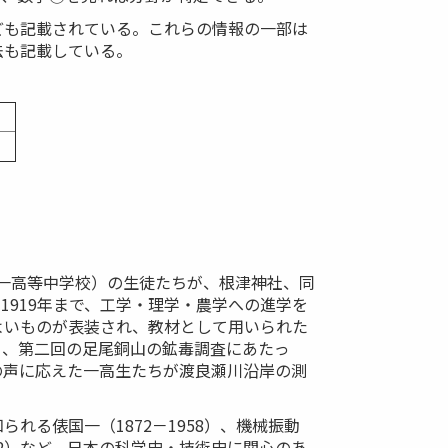
ども記載されている。これらの情報の一部は
法も記載している。
第一高等中学校）の生徒たちが、根津神社、同
1919年まで、工学・理学・農学への進学を
よいものが表装され、教材として用いられた
り、第二回の足尾銅山の鉱毒調査にあたっ
の声に応えた一高生たちが渡良瀬川沿岸の測
る俵国一（1872－1958）、機械振動
922）など、日本の科学史・技術史に関心のあ