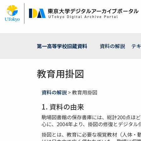
メ
イ
ン
コ
ン
テ
ン
第一高等学校旧蔵資料
資料の解説
テ
ツ
に
移
教育用掛図
動
資料の解説
> 教育用掛図
1. 資料の由来
駒場図書館の保存書庫には、総計200点ほ
心に、2004年より、掛図の修復とデジタ
掛図とは、教育に必要な視覚教材（人体・