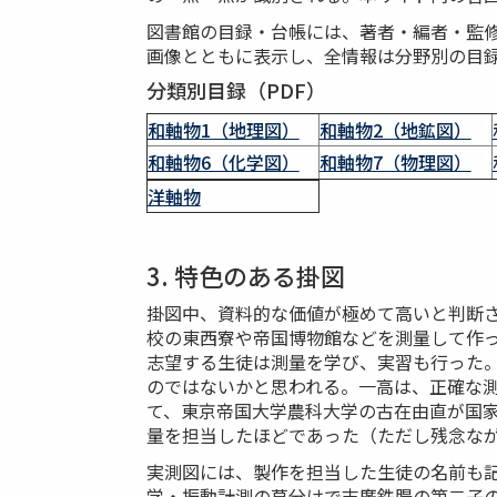
図書館の目録・台帳には、著者・編者・監
画像とともに表示し、全情報は分野別の目
分類別目録（PDF）
和軸物1（地理図）
和軸物2（地鉱図）
和軸物6（化学図）
和軸物7（物理図）
洋軸物
3. 特色のある掛図
掛図中、資料的な価値が極めて高いと判断さ
校の東西寮や帝国博物館などを測量して作っ
志望する生徒は測量を学び、実習も行った
のではないかと思われる。一高は、正確な
て、東京帝国大学農科大学の古在由直が国
量を担当したほどであった（ただし残念な
実測図には、製作を担当した生徒の名前も記
学・振動計測の草分けで末廣鉄腸の第二子の末