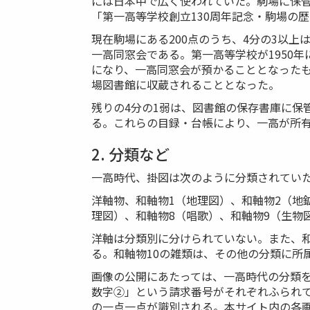
には日本中で広く使われていた。駒場に保管
「第一高等学校創立130周年記念・駒場の
現在駒場にある200点のうち、4分の3以
一高同窓会である。第一高等学校が1950
になり、一高同窓会が預かることとなった
場図書館に収蔵されることとなった。
残りの4分の1弱は、図書館の保存書庫に保
る。これらの目録・台帳により、一高が所
2. 分類など
一高時代、掛図は次のように分類されてい
洋軸物、和軸物1（地理図）、和軸物2（地
理図）、和軸物8（唱歌）、和軸物9（生物
洋軸は分類別に分けられていない。また、和
る。和軸物10の雑類は、その他の分類に所
画像の公開にあたっては、一高時代の分類を
数字②」という請求番号がそれぞれふられて
の一点一点が識別される。本サイト内の各