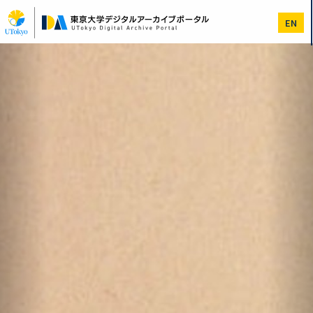
メ
イ
EN
ン
コ
Previous
次
ン
へ
テ
ン
ツ
に
移
動