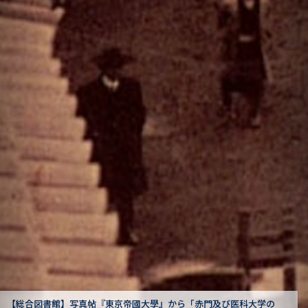
赤門及び医科大学の
【駒場図書館】狩野亨吉文書から「卒業式式辞