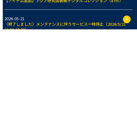
【アイテム追加】アジア研究図書館デジタルコレクション（87件）
ペ
2026-05-21
ー
（終了しました）メンテナンスに伴うサービス一時停止（2026/5/21
ジ
19:00-19:30）
TO
に
戻
2026-05-14
る
【アイテム追加】東京大学法学部法制史資料室所蔵コレクション（70
件）
一覧を見る
新着のコレクション