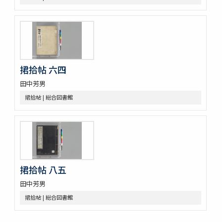
蟲譜 11巻
砂挼子蠨蛸圖説
麞説
蘭畹摘芳 初編3巻
有用植物圖 3巻
動物訓蒙
動物學 2巻
捃拾帖 六四
内外博覽會ニ關スル調査資料
田中芳男
捃拾帖 | 総合図書館
捃拾帖 八五
田中芳男
捃拾帖 | 総合図書館