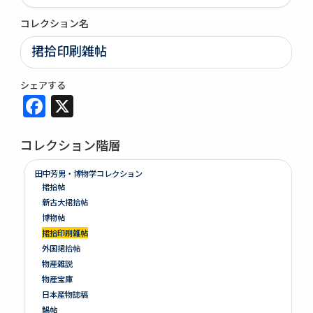
コレクション名
捃拾印刷雑帖
シェアする
Facebook
X
コレクション階層
田中芳男・博物学コレクション
捃拾帖
新古大捃拾帖
博物帖
捃拾印刷雑帖
外国捃拾帖
物産雑説
物産宝庫
日本産物誌稿
鯣帖