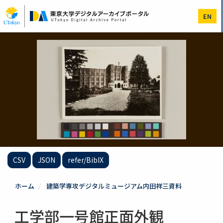
メ
イ
EN
ン
コ
ン
テ
ン
ツ
に
移
動
CSV
JSON
refer/BibIX
ホーム
建築学専攻デジタルミュージアム内田祥三資料
工学部一号館正面外観